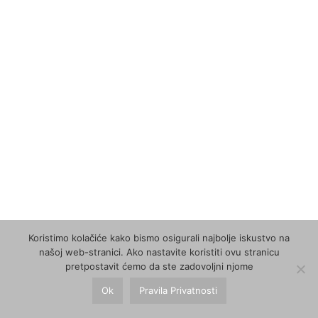
Koristimo kolačiće kako bismo osigurali najbolje iskustvo na
našoj web-stranici. Ako nastavite koristiti ovu stranicu
pretpostavit ćemo da ste zadovoljni njome
Ok
Pravila Privatnosti