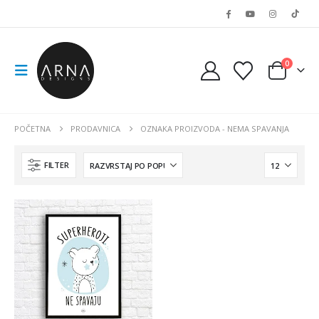
0
POČETNA
PRODAVNICA
OZNAKA PROIZVODA -
NEMA SPAVANJA
FILTER