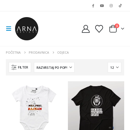
0
POČETNA
PRODAVNICA
ODJECA
FILTER