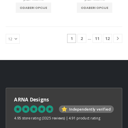
This
ODABERI OPCIJE
ODABERI OPCIJE
product
has
multiple
variants.
The
…
1
2
11
12
options
may
be
chosen
on
the
product
page
ARNA Designs
Independently verified
4.95 store rating
(3325 reviews)
|
4.91 product rating