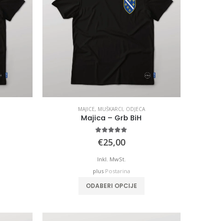
MAJICE
,
MUŠKARCI
,
ODJECA
Majica – Grb BiH
5.00
out of 5
€
25,00
Inkl. MwSt.
plus
Postarina
his
ODABERI OPCIJE
roduct
has
ultiple