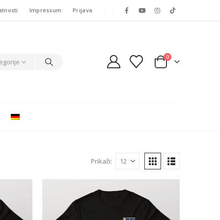
atnosti
Impressum
Prijava
0
egorije
Prikaži: