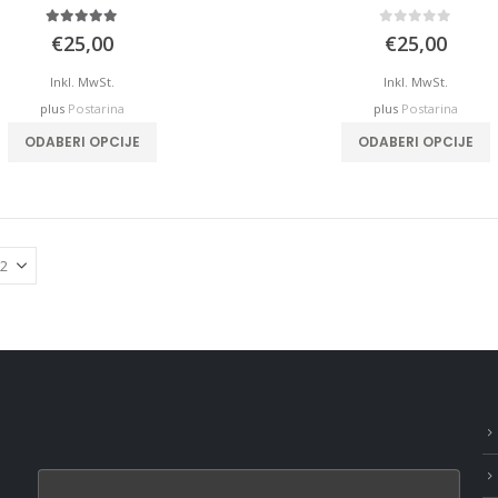
5.00
out of 5
0
out of 5
€
25,00
€
25,00
Inkl. MwSt.
Inkl. MwSt.
plus
Postarina
plus
Postarina
T
ODABERI OPCIJE
ODABERI OPCIJE
p
m
v
o
t
p