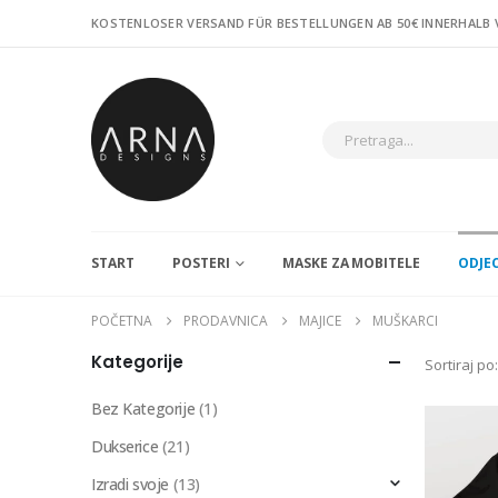
KOSTENLOSER VERSAND FÜR BESTELLUNGEN AB 50€ INNERHALB
START
POSTERI
MASKE ZA MOBITELE
ODJE
POČETNA
PRODAVNICA
MAJICE
MUŠKARCI
Kategorije
Sortiraj po:
Bez Kategorije
(1)
Dukserice
(21)
Izradi svoje
(13)