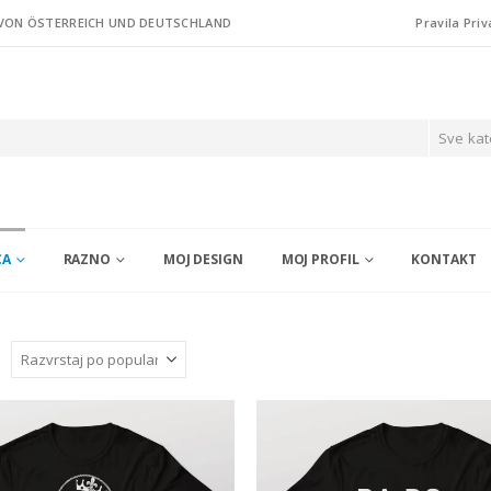
 VON ÖSTERREICH UND DEUTSCHLAND
Pravila Priv
Sve kat
CA
RAZNO
MOJ DESIGN
MOJ PROFIL
KONTAKT