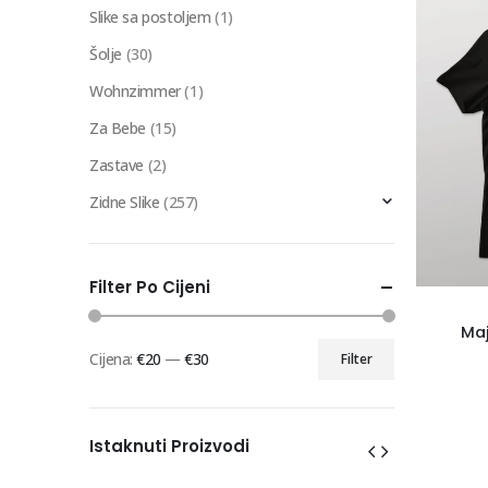
Slike sa postoljem
(1)
Šolje
(30)
Wohnzimmer
(1)
Za Bebe
(15)
Zastave
(2)
Zidne Slike
(257)
Filter Po Cijeni
Maj
Cijena:
€20
—
€30
Filter
Min
Maks
cijena
cijena
Istaknuti Proizvodi