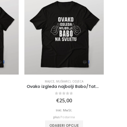
ariants.
The
ptions
may
be
chosen
on
he
roduct
page
MAJICE
,
MUŠKARCI
,
ODJECA
Ovako izgleda najbolji Babo/Tata na svijetu
0
out of 5
€
25,00
Inkl. MwSt.
plus
Postarina
ODABERI OPCIJE