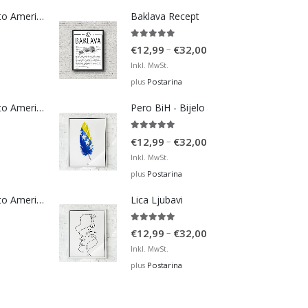
Bosna Take Me to America Navijačka Majica 3
Baklava Recept
5.00
out of 5
Price
–
€
12,99
€
32,00
range:
Inkl. MwSt.
€12,99
Postarina
plus
through
Bosna Take Me to America Navijačka Majica 4
Pero BiH - Bijelo
€32,00
5.00
out of 5
Price
–
€
12,99
€
32,00
range:
Inkl. MwSt.
€12,99
Postarina
plus
through
Bosna Take Me to America Navijačka Majica 2
Lica Ljubavi
€32,00
5.00
out of 5
Price
–
€
12,99
€
32,00
range:
Inkl. MwSt.
€12,99
Postarina
plus
through
€32,00