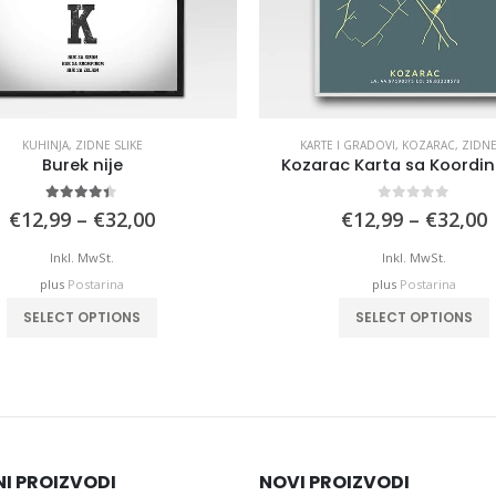
KUHINJA
,
ZIDNE SLIKE
KARTE I GRADOVI
,
KOZARAC
,
ZIDNE
Burek nije
Kozarac Karta sa Koordi
4.33
out of 5
0
out of 5
Price
P
€
12,99
–
€
32,00
€
12,99
–
€
32,00
range:
€12,99
Inkl. MwSt.
Inkl. MwSt.
through
plus
Postarina
plus
Postarina
€32,00
This product has multiple variants. The options may be chosen on the product page
This product has
SELECT OPTIONS
SELECT OPTIONS
NI PROIZVODI
NOVI PROIZVODI