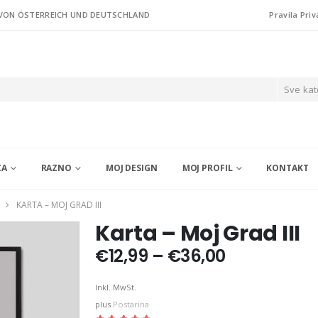
 VON ÖSTERREICH UND DEUTSCHLAND
Pravila Priv
Sve kat
CA
RAZNO
MOJ DESIGN
MOJ PROFIL
KONTAKT
KARTA – MOJ GRAD III
Karta – Moj Grad III
Price
€
12,99
–
€
36,00
range:
€12,99
Inkl. MwSt.
through
plus
Postarina