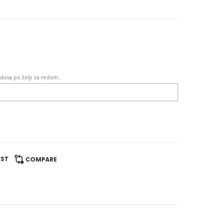
radova po želji za redom.
IST
COMPARE