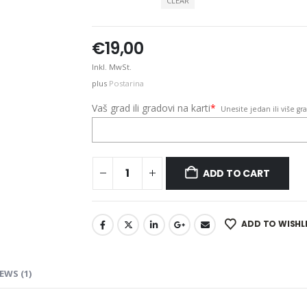
CLEAR
€
19,00
Inkl. MwSt.
plus
Postarina
Vaš grad ili gradovi na karti
*
Unesite jedan ili više g
ADD TO CART
ADD TO WISHL
EWS (1)