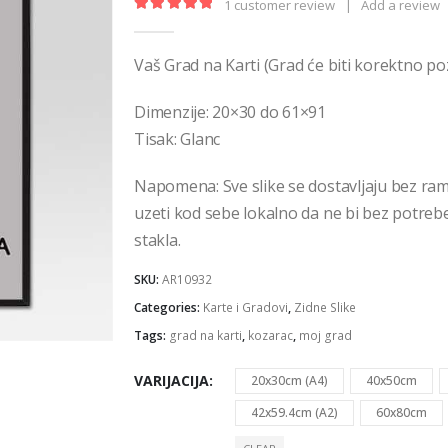
€36,00
1
customer review
|
Add a review
5.00
out of 5
Vaš Grad na Karti (Grad će biti korektno poz
Dimenzije: 20×30 do 61×91
Tisak: Glanc
Napomena: Sve slike se dostavljaju bez ra
uzeti kod sebe lokalno da ne bi bez potrebe 
stakla.
SKU:
AR10932
Categories:
Karte i Gradovi
,
Zidne Slike
Tags:
grad na karti
,
kozarac
,
moj grad
VARIJACIJA
20x30cm (A4)
40x50cm
42x59.4cm (A2)
60x80cm