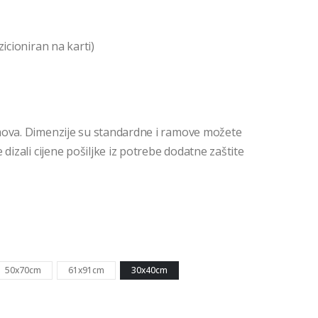
icioniran na karti)
mova. Dimenzije su standardne i ramove možete
dizali cijene pošiljke iz potrebe dodatne zaštite
50x70cm
61x91cm
30x40cm