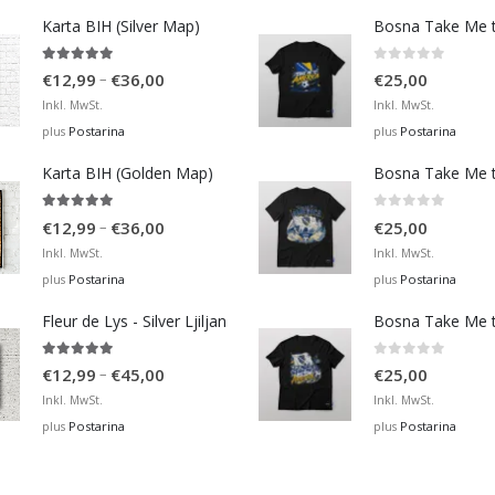
Karta BIH (Silver Map)
4.95
out of 5
0
out of 5
Price
–
€
12,99
€
36,00
€
25,00
range:
Inkl. MwSt.
Inkl. MwSt.
€12,99
Postarina
Postarina
plus
plus
through
Karta BIH (Golden Map)
€36,00
4.93
out of 5
0
out of 5
Price
–
€
12,99
€
36,00
€
25,00
range:
Inkl. MwSt.
Inkl. MwSt.
€12,99
Postarina
Postarina
plus
plus
through
Fleur de Lys - Silver Ljiljan
€36,00
4.88
out of 5
0
out of 5
Price
–
€
12,99
€
45,00
€
25,00
range:
Inkl. MwSt.
Inkl. MwSt.
€12,99
Postarina
Postarina
plus
plus
through
€45,00