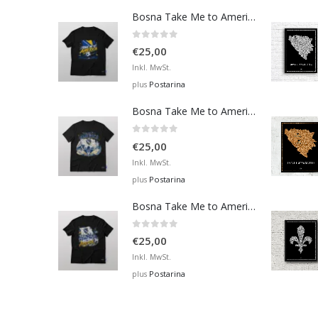
Bosna Take Me to America Navijačka Majica 3
0
out of 5
€
25,00
Inkl. MwSt.
Postarina
plus
Bosna Take Me to America Navijačka Majica 4
0
out of 5
€
25,00
Inkl. MwSt.
Postarina
plus
Bosna Take Me to America Navijačka Majica 2
0
out of 5
€
25,00
Inkl. MwSt.
Postarina
plus