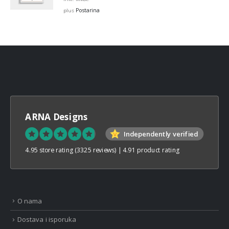
€12,99
Postarina
plus
through
€32,00
ARNA Designs
Independently verified
4.95 store rating
(3325 reviews)
|
4.91 product rating
O nama
Dostava i isporuka