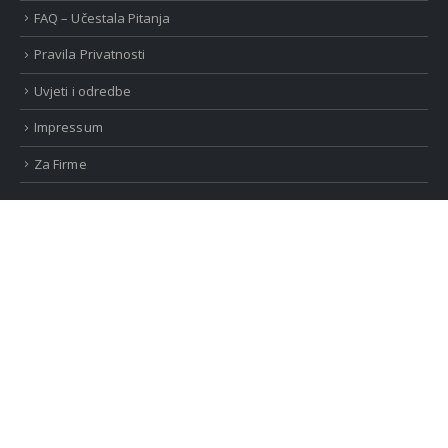
FAQ – Učestala Pitanja
Pravila Privatnosti
Uvjeti i odredbe
Impressum
Za Firme
©ARNA Designs. Od 2019 za Vas, sva prava zadržana.