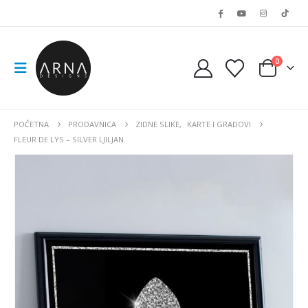
0
POČETNA
PRODAVNICA
ZIDNE SLIKE
,
KARTE I GRADOVI
FLEUR DE LYS – SILVER LJILJAN