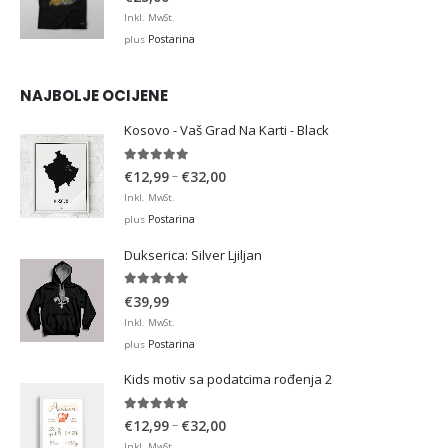
Inkl. MwSt.
Postarina
plus
NAJBOLJE OCIJENE
Kosovo - Vaš Grad Na Karti - Black
5.00
out of 5
Price
–
€
12,99
€
32,00
range:
Inkl. MwSt.
€12,99
Postarina
plus
through
Dukserica: Silver Ljiljan
€32,00
5.00
out of 5
€
39,99
Inkl. MwSt.
Postarina
plus
Kids motiv sa podatcima rođenja 2
5.00
out of 5
Price
–
€
12,99
€
32,00
range:
Inkl. MwSt.