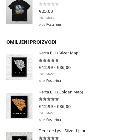
0
out of 5
€
25,00
Inkl. MwSt.
Postarina
plus
OMILJENI PROIZVODI
Karta BIH (Silver Map)
4.95
out of 5
Price
–
€
12,99
€
36,00
range:
Inkl. MwSt.
€12,99
Postarina
plus
through
Karta BIH (Golden Map)
€36,00
4.93
out of 5
Price
–
€
12,99
€
36,00
range:
Inkl. MwSt.
€12,99
Postarina
plus
through
Fleur de Lys - Silver Ljiljan
€36,00