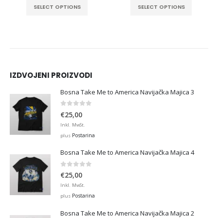
SELECT OPTIONS
SELECT OPTIONS
IZDVOJENI PROIZVODI
Bosna Take Me to America Navijačka Majica 3
0
out of 5
€
25,00
Inkl. MwSt.
Postarina
plus
Bosna Take Me to America Navijačka Majica 4
0
out of 5
€
25,00
Inkl. MwSt.
Postarina
plus
Bosna Take Me to America Navijačka Majica 2