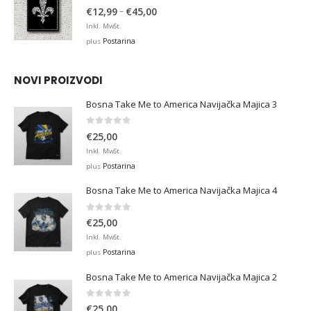
4.88
out of 5
Price
–
€
12,99
€
45,00
range:
Inkl. MwSt.
€12,99
Postarina
plus
through
€45,00
NOVI PROIZVODI
Bosna Take Me to America Navijačka Majica 3
0
out of 5
€
25,00
Inkl. MwSt.
Postarina
plus
Bosna Take Me to America Navijačka Majica 4
0
out of 5
€
25,00
Inkl. MwSt.
Postarina
plus
Bosna Take Me to America Navijačka Majica 2
0
out of 5
€
25,00