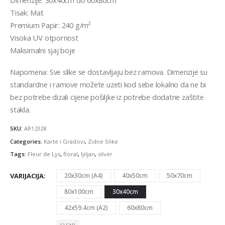
Tisak: Mat
Premium Papir: 240 g/m²
Visoka UV otpornost
Maksimalni sjaj boje
Napomena: Sve slike se dostavljaju bez ramova. Dimenzije su
standardne i ramove možete uzeti kod sebe lokalno da ne bi
bez potrebe dizali cijene pošiljke iz potrebe dodatne zaštite
stakla.
SKU:
AR12328
Categories:
Karte i Gradovi
,
Zidne Slike
Tags:
Fleur de Lys
,
floral
,
ljiljan
,
silver
VARIJACIJA
20x30cm (A4)
40x50cm
50x70cm
80x100cm
30x40cm
42x59.4cm (A2)
60x80cm