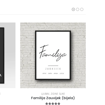
E
LJUBAV
,
ZIDNE SLIKE
Familija Zauvijek (bijela)
Kinos