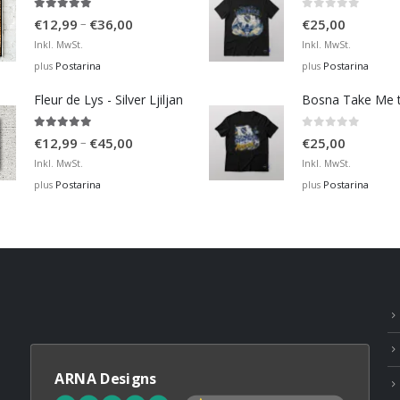
4.93
out of 5
0
out of 5
Price
–
€
12,99
€
36,00
€
25,00
range:
Inkl. MwSt.
Inkl. MwSt.
€12,99
Postarina
Postarina
plus
plus
through
Fleur de Lys - Silver Ljiljan
€36,00
4.88
out of 5
0
out of 5
Price
–
€
12,99
€
45,00
€
25,00
range:
Inkl. MwSt.
Inkl. MwSt.
€12,99
Postarina
Postarina
plus
plus
through
€45,00
ARNA Designs