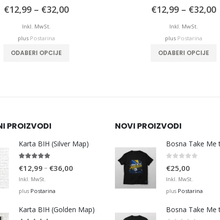
5.00
out of 5
0
out of 5
Price
P
€
12,99
–
€
32,00
€
12,99
–
€
32,00
range:
€12,99
Inkl. MwSt.
Inkl. MwSt.
through
plus
Postarina
plus
Postarina
€32,00
This product has multiple variants. The options may be chosen on the product page
This product has mu
ODABERI OPCIJE
ODABERI OPCIJE
NI PROIZVODI
NOVI PROIZVODI
Karta BIH (Silver Map)
4.95
out of 5
0
out of 5
Price
–
€
12,99
€
36,00
€
25,00
range:
Inkl. MwSt.
Inkl. MwSt.
€12,99
Postarina
Postarina
plus
plus
through
Karta BIH (Golden Map)
€36,00