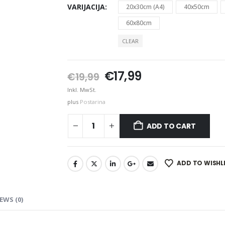
VARIJACIJA
20x30cm (A4)
40x50cm
60x80cm
CLEAR
Original
Current
€
17,99
€
19,99
price
price
Inkl. MwSt.
was:
is:
plus
Postarina
€19,99.
€17,99.
ADD TO CART
ADD TO WISHL
EWS (0)