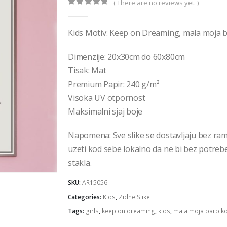
€32,00
( There are no reviews yet. )
0
out of 5
Kids Motiv: Keep on Dreaming, mala moja 
Dimenzije: 20x30cm do 60x80cm
Tisak: Mat
Premium Papir: 240 g/m²
Visoka UV otpornost
Maksimalni sjaj boje
Napomena: Sve slike se dostavljaju bez ra
uzeti kod sebe lokalno da ne bi bez potrebe 
stakla.
SKU:
AR15056
Categories:
Kids
,
Zidne Slike
Tags:
girls
,
keep on dreaming
,
kids
,
mala moja barbik