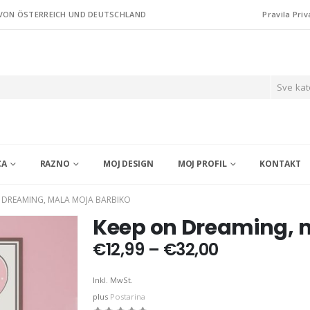
 VON ÖSTERREICH UND DEUTSCHLAND
Pravila Priv
Sve kat
CA
RAZNO
MOJ DESIGN
MOJ PROFIL
KONTAKT
 DREAMING, MALA MOJA BARBIKO
Keep on Dreaming, 
Price
€
12,99
–
€
32,00
range:
€12,99
Inkl. MwSt.
through
plus
Postarina