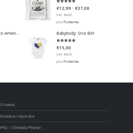
5.00
out of 5
Price
–
€
12,99
€
37,00
range:
Inkl. MwSt.
€12,99
Postarina
plus
through
Bosna Take Me to America Navijačka Majica 2
Babybody: Srce BiH
€37,00
5.00
out of 5
€
15,00
Inkl. MwSt.
Postarina
plus
O nama
Dostava i isporuka
FAQ – Učestala Pitanja