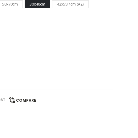
50x70cm
30x40cm
42x59.4cm (A2)
IST
COMPARE