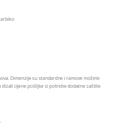
barbiko
mova. Dimenzije su standardne i ramove možete
dizali cijene pošiljke iz potrebe dodatne zaštite
o