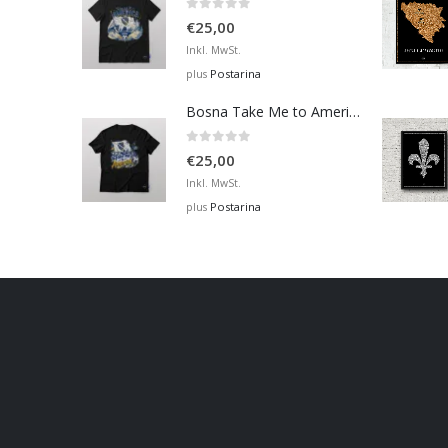
0
out of 5
€
25,00
Inkl. MwSt.
Postarina
plus
Bosna Take Me to America Navijačka Majica 2
0
out of 5
€
25,00
Inkl. MwSt.
Postarina
plus