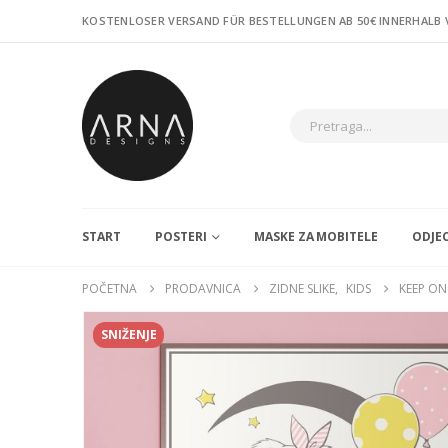
KOSTENLOSER VERSAND FÜR BESTELLUNGEN AB 50€ INNERHALB
START
POSTERI
MASKE ZA MOBITELE
ODJE
POČETNA
PRODAVNICA
ZIDNE SLIKE
,
KIDS
KEEP ON
SNIŽENJE