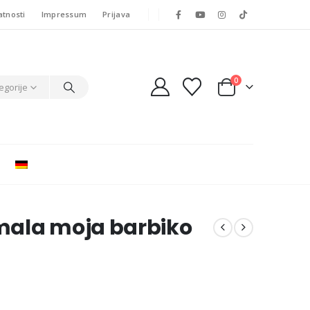
atnosti
Impressum
Prijava
0
egorije
mala moja barbiko