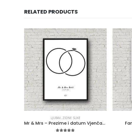
RELATED PRODUCTS
LJUBAV
,
ZIDNE SLIKE
m…
Mr & Mrs – Prezime i datum Vjenčanja
Fam