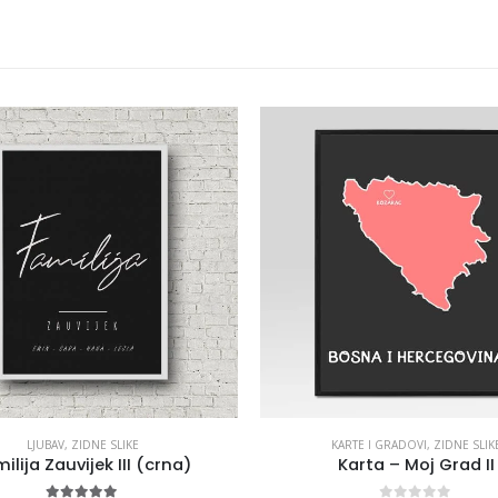
LJUBAV
,
ZIDNE SLIKE
KARTE I GRADOVI
,
ZIDNE SLIK
ilija Zauvijek III (crna)
Karta – Moj Grad II