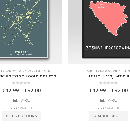
 I GRADOVI
,
KOZARAC
,
ZIDNE SLIKE
KARTE I GRADOVI
,
ZIDNE SLIK
ac Karta sa Koordinatima
Karta – Moj Grad II
0
out of 5
0
out of 5
Price
P
€
12,99
–
€
32,00
€
12,99
–
€
32,00
range:
€12,99
Inkl. MwSt.
Inkl. MwSt.
through
plus
Postarina
plus
Postarina
€32,00
This product has multiple variants. The options may be chosen on the product page
This product has mu
SELECT OPTIONS
ODABERI OPCIJE