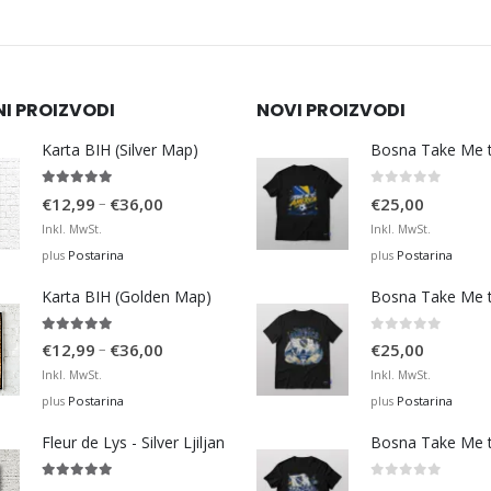
NI PROIZVODI
NOVI PROIZVODI
Karta BIH (Silver Map)
4.95
out of 5
0
out of 5
Price
–
€
12,99
€
36,00
€
25,00
range:
Inkl. MwSt.
Inkl. MwSt.
€12,99
Postarina
Postarina
plus
plus
through
Karta BIH (Golden Map)
€36,00
4.93
out of 5
0
out of 5
Price
–
€
12,99
€
36,00
€
25,00
range:
Inkl. MwSt.
Inkl. MwSt.
€12,99
Postarina
Postarina
plus
plus
through
Fleur de Lys - Silver Ljiljan
€36,00
4.88
out of 5
0
out of 5