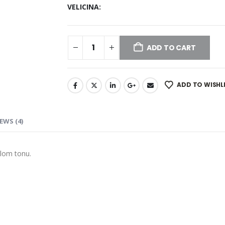
VELICINA
ADD TO CART
ADD TO WISHL
EWS (4)
elom tonu.