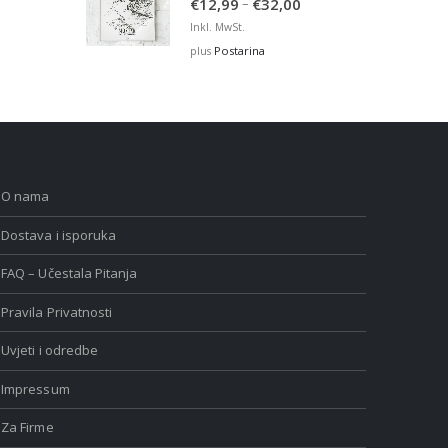
Price
–
€
12,99
€
32,00
range:
Inkl. MwSt.
€12,99
Postarina
plus
through
€32,00
O nama
Dostava i isporuka
FAQ – Učestala Pitanja
Pravila Privatnosti
Uvjeti i odredbe
Impressum
Za Firme