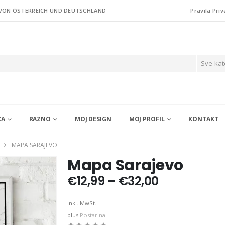
 VON ÖSTERREICH UND DEUTSCHLAND
Pravila Priv
Sve kat
CA
RAZNO
MOJ DESIGN
MOJ PROFIL
KONTAKT
MAPA SARAJEVO
Mapa Sarajevo
Price
€
12,99
–
€
32,00
range:
€12,99
Inkl. MwSt.
through
plus
Postarina