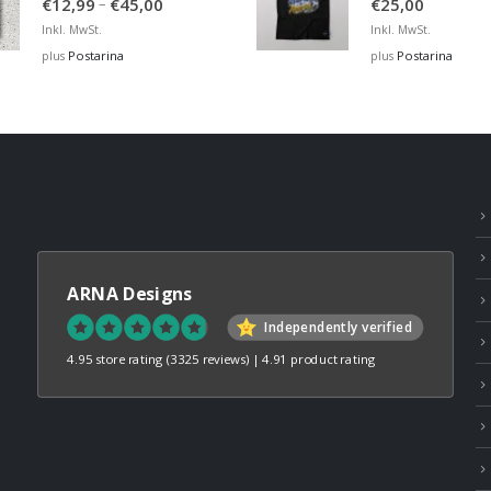
Price
–
€
12,99
€
45,00
€
25,00
range:
Inkl. MwSt.
Inkl. MwSt.
€12,99
Postarina
Postarina
plus
plus
through
€45,00
ARNA Designs
Independently verified
4.95 store rating
(3325 reviews)
|
4.91 product rating