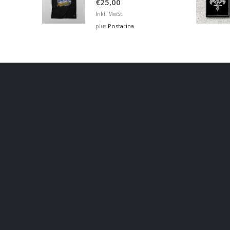
€
25,00
Inkl. MwSt.
Postarina
plus