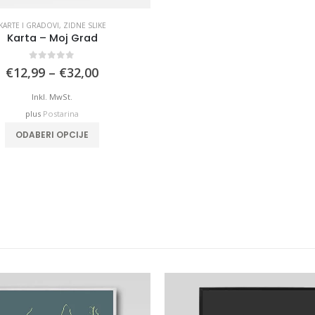
KARTE I GRADOVI
,
ZIDNE SLIKE
Karta – Moj Grad
0
out of 5
Price
€
12,99
–
€
32,00
range:
€12,99
Inkl. MwSt.
through
plus
Postarina
€32,00
This product has multiple variants. The options may be chosen on the product page
ODABERI OPCIJE