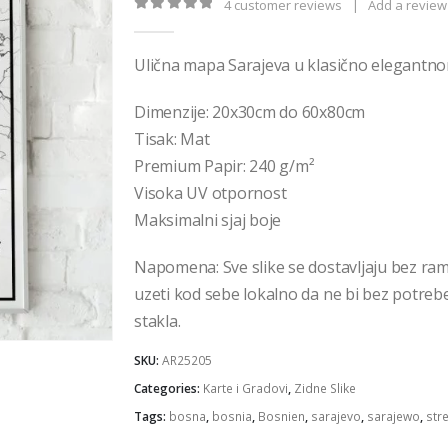
€32,00
4
customer reviews
|
Add a review
0
out of 5
Ulična mapa Sarajeva u klasično elegantno
Dimenzije: 20x30cm do 60x80cm
Tisak: Mat
Premium Papir: 240 g/m²
Visoka UV otpornost
Maksimalni sjaj boje
Napomena: Sve slike se dostavljaju bez ra
uzeti kod sebe lokalno da ne bi bez potrebe 
stakla.
SKU:
AR25205
Categories:
Karte i Gradovi
,
Zidne Slike
Tags:
bosna
,
bosnia
,
Bosnien
,
sarajevo
,
sarajewo
,
str