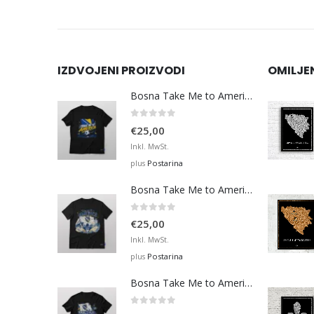
IZDVOJENI PROIZVODI
OMILJE
Bosna Take Me to America Navijačka Majica 3
0
out of 5
€
25,00
Inkl. MwSt.
Postarina
plus
Bosna Take Me to America Navijačka Majica 4
0
out of 5
€
25,00
Inkl. MwSt.
Postarina
plus
Bosna Take Me to America Navijačka Majica 2
0
out of 5