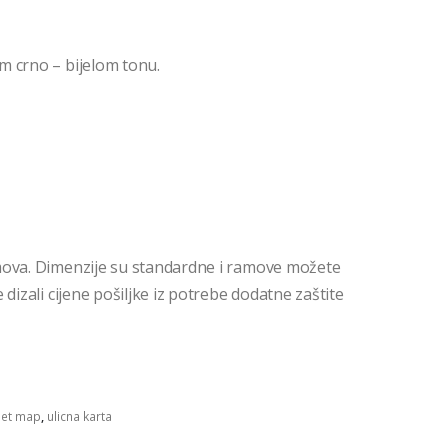
m crno – bijelom tonu.
mova. Dimenzije su standardne i ramove možete
dizali cijene pošiljke iz potrebe dodatne zaštite
eet map
,
ulicna karta