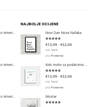
NAJBOLJE OCIJENE
Bosna Take Me to America Navijačka Majica 3
Novi Dan Nova Nafaka
5.00
out of 5
Price
–
€
12,99
€
32,00
range:
Inkl. MwSt.
€12,99
Postarina
plus
through
Bosna Take Me to America Navijačka Majica 4
Kids motiv sa podatcima rođenja 3
€32,00
5.00
out of 5
Price
–
€
12,99
€
32,00
range:
Inkl. MwSt.
€12,99
Postarina
plus
through
Bosna Take Me to America Navijačka Majica 2
Mostar
€32,00
5.00
out of 5