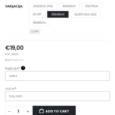
VARIJACIJA
20x30cm (A4)
40x50cm
50x70cm
61x91
30x40cm
42x59.4cm (A2)
60x80cm
CLEAR
€
19,00
Inkl. MwSt.
plus
Postarina
?
Najbolja
*
Voli te
*
ADD TO CART