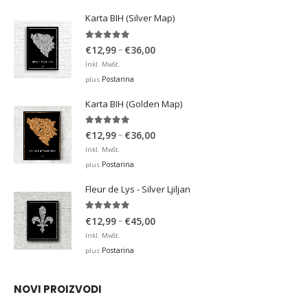
Karta BIH (Silver Map)
4.95
out of 5
Price
–
€
12,99
€
36,00
range:
Inkl. MwSt.
€12,99
Postarina
plus
through
Karta BIH (Golden Map)
€36,00
4.93
out of 5
Price
–
€
12,99
€
36,00
range:
Inkl. MwSt.
€12,99
Postarina
plus
through
Fleur de Lys - Silver Ljiljan
€36,00
4.88
out of 5
Price
–
€
12,99
€
45,00
range:
Inkl. MwSt.
€12,99
Postarina
plus
through
€45,00
NOVI PROIZVODI