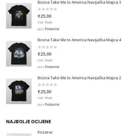
Bosna Take Me to America Navijačka Majica 3
0
out of 5
€
25,00
Inkl. MwSt.
Postarina
plus
Bosna Take Me to America Navijačka Majica 4
0
out of 5
€
25,00
Inkl. MwSt.
Postarina
plus
Bosna Take Me to America Navijačka Majica 2
0
out of 5
€
25,00
Inkl. MwSt.
Postarina
plus
NAJBOLJE OCIJENE
Kozarac