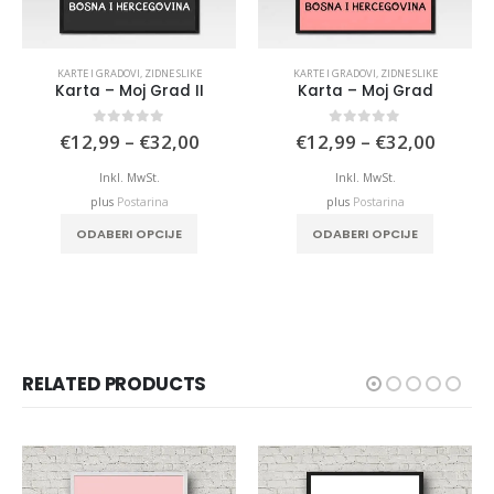
KARTE I GRADOVI
,
ZIDNE SLIKE
KARTE I GRADOVI
,
ZIDNE SLIKE
Karta – Moj Grad II
Karta – Moj Grad
Price
Price
0
out of 5
0
out of 5
€
12,99
–
€
32,00
€
12,99
–
€
32,00
range:
range:
€12,99
€12,9
Inkl. MwSt.
Inkl. MwSt.
through
throu
plus
Postarina
plus
Postarina
€32,00
€32,0
This product has multiple variants. The options may be chosen on the product page
This product has multiple variants. The options may be chosen on the product page
ODABERI OPCIJE
ODABERI OPCIJE
RELATED PRODUCTS