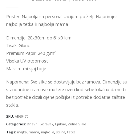
5.00
out of 5
Poster: Najbolja sa personalizacijom po želji. Na primjer
najbolja tetka ili najbolja mama
Dimenzije: 20x30cm do 61x91cm
Tisak: Glanc
Premium Papir: 240 g/m²
Visoka UV otpornost
Maksimalni sjaj boje
Napomena: Sve slike se dostavljaju bez ramova. Dimenzije su
standardne i ramove možete uzeti kod sebe lokalno da ne bi
bez potrebe dizali cijene pošiljke iz potrebe dodatne zaštite
stakla.
SKU:
AR69470
Categories:
Dnevni Boravak
,
Ljubav
,
Zidne Slike
Tags:
majka
,
mama
,
najbolja
,
strina
,
tetka