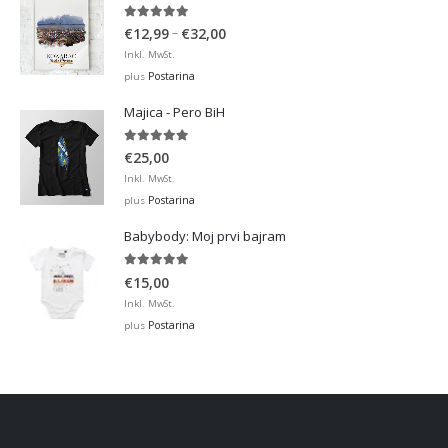
5.00
out of 5
Price
–
€
12,99
€
32,00
range:
Inkl. MwSt.
€12,99
Postarina
plus
through
Majica - Pero BiH
€32,00
5.00
out of 5
€
25,00
Inkl. MwSt.
Postarina
plus
Babybody: Moj prvi bajram
5.00
out of 5
€
15,00
Inkl. MwSt.
Postarina
plus