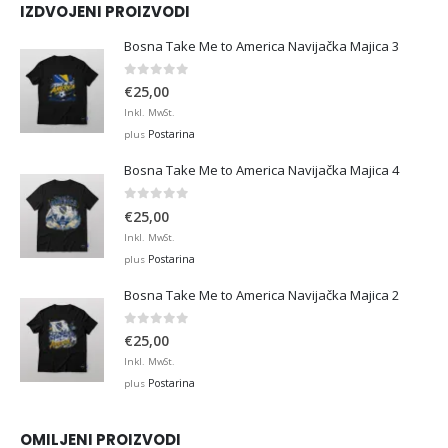
IZDVOJENI PROIZVODI
Bosna Take Me to America Navijačka Majica 3
0
out of 5
€
25,00
Inkl. MwSt.
Postarina
plus
Bosna Take Me to America Navijačka Majica 4
0
out of 5
€
25,00
Inkl. MwSt.
Postarina
plus
Bosna Take Me to America Navijačka Majica 2
0
out of 5
€
25,00
Inkl. MwSt.
Postarina
plus
OMILJENI PROIZVODI