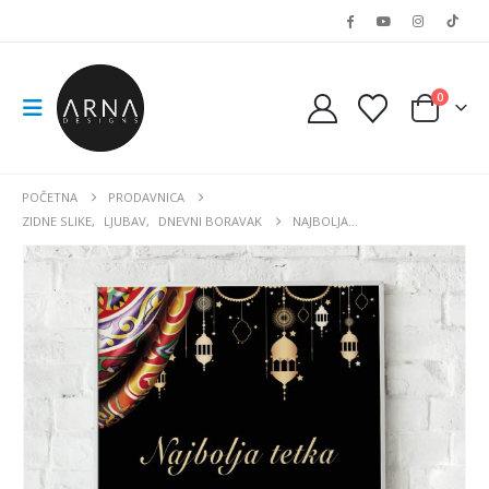
0
POČETNA
PRODAVNICA
ZIDNE SLIKE
,
LJUBAV
,
DNEVNI BORAVAK
NAJBOLJA…