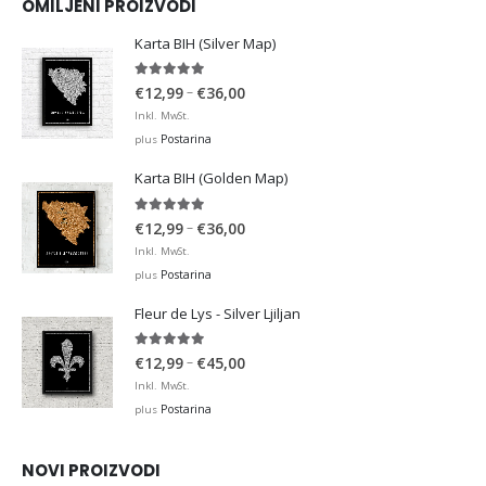
OMILJENI PROIZVODI
Karta BIH (Silver Map)
4.95
out of 5
Price
–
€
12,99
€
36,00
range:
Inkl. MwSt.
€12,99
Postarina
plus
through
Karta BIH (Golden Map)
€36,00
4.93
out of 5
Price
–
€
12,99
€
36,00
range:
Inkl. MwSt.
€12,99
Postarina
plus
through
Fleur de Lys - Silver Ljiljan
€36,00
4.88
out of 5
Price
–
€
12,99
€
45,00
range:
Inkl. MwSt.
€12,99
Postarina
plus
through
€45,00
NOVI PROIZVODI