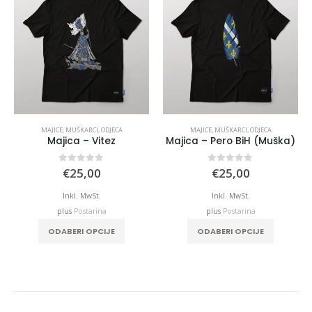
MAJICE
,
MUŠKARCI
,
ODJECA
MAJICE
,
MUŠKARCI
,
ODJECA
Majica – Vitez
Majica – Pero BiH (Muška)
0
out of 5
0
out of 5
€
25,00
€
25,00
Inkl. MwSt.
Inkl. MwSt.
plus
Postarina
plus
Postarina
This product has multiple variants. The options may be chosen on the product page
This product has multiple variants. The options may be chosen on the product page
ODABERI OPCIJE
ODABERI OPCIJE