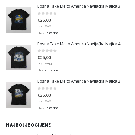
Bosna Take Me to America Navijačka Majica 3
0
out of 5
€
25,00
Inkl. MwSt.
Postarina
plus
Bosna Take Me to America Navijačka Majica 4
0
out of 5
€
25,00
Inkl. MwSt.
Postarina
plus
Bosna Take Me to America Navijačka Majica 2
0
out of 5
€
25,00
Inkl. MwSt.
Postarina
plus
NAJBOLJE OCIJENE