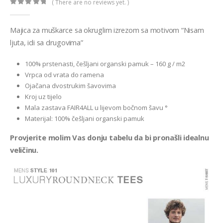
( There are no reviews yet. )
0
out of 5
Majica za muškarce sa okruglim izrezom sa motivom “Nisam
ljuta, idi sa drugovima”
100% prstenasti, češljani organski pamuk – 160 g / m2
Vrpca od vrata do ramena
Ojačana dvostrukim šavovima
Kroj uz tijelo
Mala zastava FAIR4ALL u lijevom bočnom šavu °
Materijal: 100% češljani organski pamuk
Provjerite molim Vas donju tabelu da bi pronašli idealnu
veličinu.