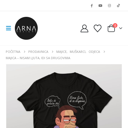
0
POČETNA
PRODAVNICA
MAJICE
,
MUŠKARCI
,
ODJECA
MAJICA – NISAM LJUTA, IDI SA DRUGOVIMA