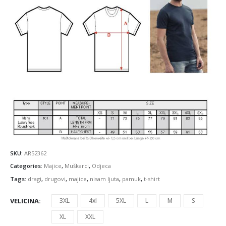
SKU:
AR52362
Categories:
Majice
,
Muškarci
,
Odjeca
Tags:
dragi
,
drugovi
,
majice
,
nisam ljuta
,
pamuk
,
t-shirt
VELICINA
3XL
4xl
5XL
L
M
S
XL
XXL