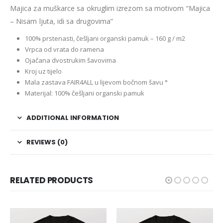
Majica za muškarce sa okruglim izrezom sa motivom “Majica
– Nisam ljuta, idi sa drugovima”
100% prstenasti, češljani organski pamuk – 160 g / m2
Vrpca od vrata do ramena
Ojačana dvostrukim šavovima
Kroj uz tijelo
Mala zastava FAIR4ALL u lijevom bočnom šavu °
Materijal: 100% češljani organski pamuk
ADDITIONAL INFORMATION
REVIEWS (0)
RELATED PRODUCTS