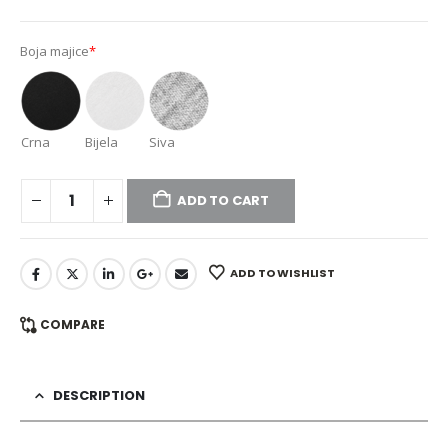
Boja majice
*
Crna
Bijela
Siva
ADD TO CART
ADD TO WISHLIST
COMPARE
DESCRIPTION