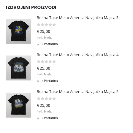
IZDVOJENI PROIZVODI
Bosna Take Me to America Navijačka Majica 3
0
out of 5
€
25,00
Inkl. MwSt.
Postarina
plus
Bosna Take Me to America Navijačka Majica 4
0
out of 5
€
25,00
Inkl. MwSt.
Postarina
plus
Bosna Take Me to America Navijačka Majica 2
0
out of 5
€
25,00
Inkl. MwSt.
Postarina
plus