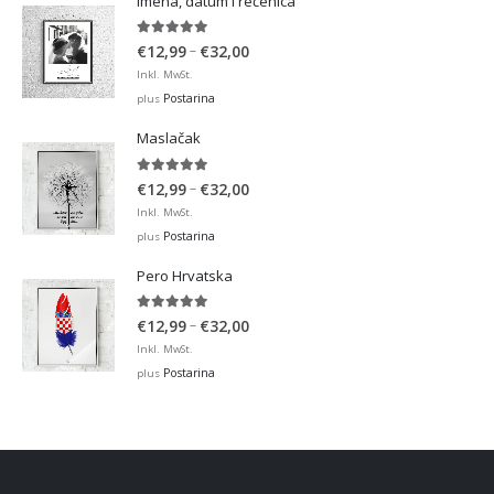
Imena, datum i rečenica
5.00
out of 5
Price
–
€
12,99
€
32,00
range:
Inkl. MwSt.
€12,99
Postarina
plus
through
Maslačak
€32,00
5.00
out of 5
Price
–
€
12,99
€
32,00
range:
Inkl. MwSt.
€12,99
Postarina
plus
through
Pero Hrvatska
€32,00
5.00
out of 5
Price
–
€
12,99
€
32,00
range:
Inkl. MwSt.
€12,99
Postarina
plus
through
€32,00