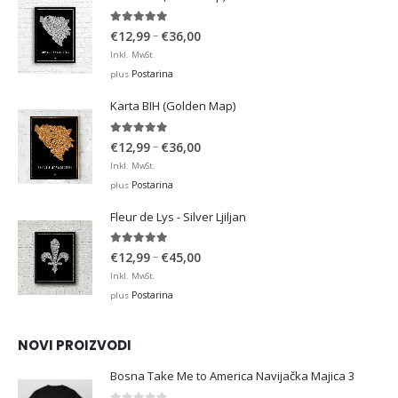
4.95
out of 5
Price
–
€
12,99
€
36,00
range:
Inkl. MwSt.
€12,99
Postarina
plus
through
Karta BIH (Golden Map)
€36,00
4.93
out of 5
Price
–
€
12,99
€
36,00
range:
Inkl. MwSt.
€12,99
Postarina
plus
through
Fleur de Lys - Silver Ljiljan
€36,00
4.88
out of 5
Price
–
€
12,99
€
45,00
range:
Inkl. MwSt.
€12,99
Postarina
plus
through
€45,00
NOVI PROIZVODI
Bosna Take Me to America Navijačka Majica 3