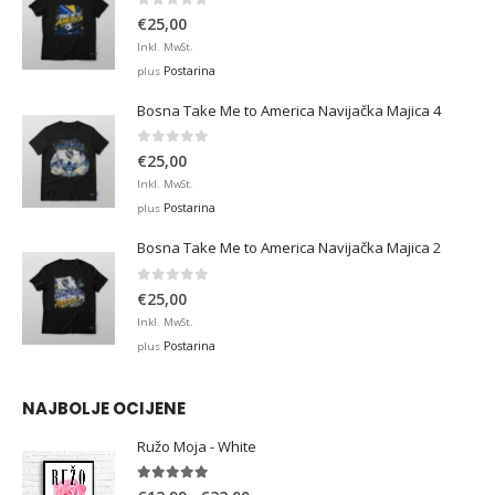
0
out of 5
€
25,00
Inkl. MwSt.
Postarina
plus
Bosna Take Me to America Navijačka Majica 4
0
out of 5
€
25,00
Inkl. MwSt.
Postarina
plus
Bosna Take Me to America Navijačka Majica 2
0
out of 5
€
25,00
Inkl. MwSt.
Postarina
plus
NAJBOLJE OCIJENE
Ružo Moja - White
5.00
out of 5
Price