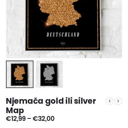
Njemača gold ili silver
Map
Price
€
12,99
–
€
32,00
range: