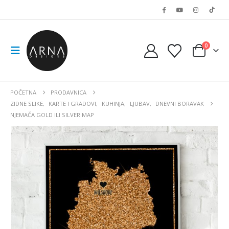
0
POČETNA
PRODAVNICA
ZIDNE SLIKE
,
KARTE I GRADOVI
,
KUHINJA
,
LJUBAV
,
DNEVNI BORAVAK
NJEMAČA GOLD ILI SILVER MAP