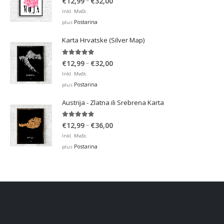
–
€
12,99
€
32,00
range:
Inkl. MwSt.
€12,99
Postarina
plus
through
Karta Hrvatske (Silver Map)
€32,00
5.00
out of 5
Price
–
€
12,99
€
32,00
range:
Inkl. MwSt.
€12,99
Postarina
plus
through
Austrija - Zlatna ili Srebrena Karta
€32,00
5.00
out of 5
Price
–
€
12,99
€
36,00
range:
Inkl. MwSt.
€12,99
Postarina
plus
through
€36,00