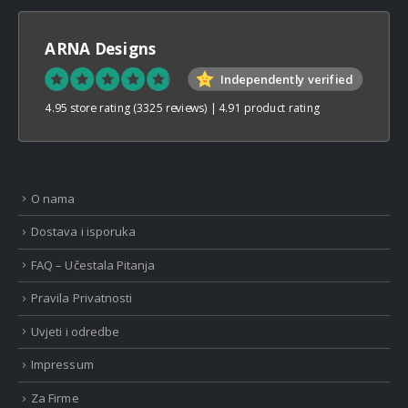
ARNA Designs
Independently verified
4.95 store rating
(3325 reviews)
|
4.91 product rating
O nama
Dostava i isporuka
FAQ – Učestala Pitanja
Pravila Privatnosti
Uvjeti i odredbe
Impressum
Za Firme