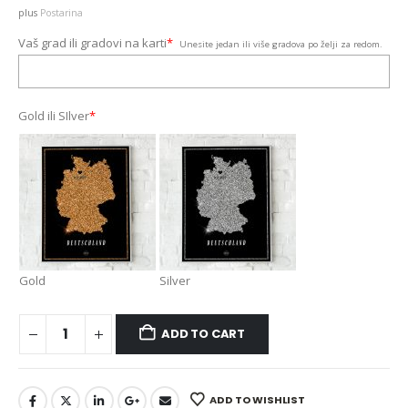
plus
Postarina
Vaš grad ili gradovi na karti
*
Unesite jedan ili više gradova po želji za redom.
Gold ili SIlver
*
Gold
Silver
ADD TO CART
ADD TO WISHLIST