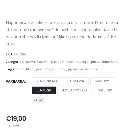
Napomena: Sve slike se dostavljaju bez ramova. Dimenzije su
standardne i ramove možete uzeti kod sebe lokalno da ne bi
bez potrebe dizali cijene pošiljke iz potrebe dodatne zaštite
stakla.
SKU:
AR35893
Categories:
Dnevni Boravak
,
Karte i Gradovi
,
Kuhinja
,
Ljubav
,
Zidne Slike
Tags:
deutschland
,
germany
,
gold map
,
njemacka
,
silver map
VARIJACIJA
20x30cm (A4)
40x50cm
50x70cm
30x40cm
42x59.4cm (A2)
60x80cm
CLEAR
€
19,00
Inkl. MwSt.