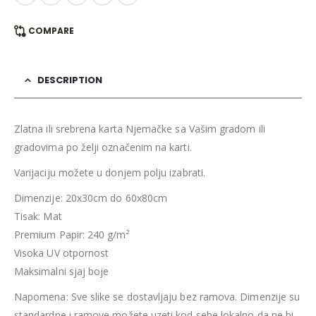
COMPARE
DESCRIPTION
Zlatna ili srebrena karta Njemačke sa Vašim gradom ili
gradovima po želji označenim na karti.
Varijaciju možete u donjem polju izabrati.
Dimenzije: 20x30cm do 60x80cm
Tisak: Mat
Premium Papir: 240 g/m²
Visoka UV otpornost
Maksimalni sjaj boje
Napomena: Sve slike se dostavljaju bez ramova. Dimenzije su
standardne i ramove možete uzeti kod sebe lokalno da ne bi