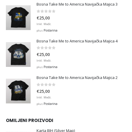
Bosna Take Me to America Navijačka Majica 3
0
out of 5
€
25,00
Inkl. MwSt.
Postarina
plus
Bosna Take Me to America Navijačka Majica 4
0
out of 5
€
25,00
Inkl. MwSt.
Postarina
plus
Bosna Take Me to America Navijačka Majica 2
0
out of 5
€
25,00
Inkl. MwSt.
Postarina
plus
OMILJENI PROIZVODI
Karta BIH (Silver Map)