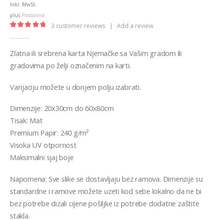
€12,99
Inkl. MwSt.
through
plus
Postarina
€32,00
3
customer reviews
|
Add a review
5.00
out of 5
Zlatna ili srebrena karta Njemačke sa Vašim gradom ili
gradovima po želji označenim na karti.
Varijaciju možete u donjem polju izabrati.
Dimenzije: 20x30cm do 60x80cm
Tisak: Mat
Premium Papir: 240 g/m²
Visoka UV otpornost
Maksimalni sjaj boje
Napomena: Sve slike se dostavljaju bez ramova. Dimenzije su
standardne i ramove možete uzeti kod sebe lokalno da ne bi
bez potrebe dizali cijene pošiljke iz potrebe dodatne zaštite
stakla.