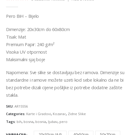
5.00
out of 5
Pero BiH – Bijelo
Dimenzije: 20x30cm do 60x80cm
Tisak: Mat
Premium Papir: 240 g/m²
Visoka UV otpornost
Maksimalni sjaj boje
Napomena: Sve slike se dostavljaju bez ramova. Dimenzije su
standardne i ramove možete uzeti kod sebe lokalno da ne bi
bez potrebe dizali cijene pošiljke iz potrebe dodatne zaštite
stakla.
SKU:
AR15556
Categories:
Karte i Gradovi
,
Kozarac
,
Zidne Slike
Tags:
bih
,
bosna
,
bosnia
,
ljubav
,
pero
VARIJACIJA
20x30cm (A4)
40x50cm
50x70cm