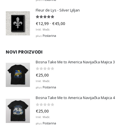
through
Fleur de Lys - Silver Ljiljan
€36,00
4.88
out of 5
Price
–
€
12,99
€
45,00
range:
Inkl. MwSt.
€12,99
Postarina
plus
through
€45,00
NOVI PROIZVODI
Bosna Take Me to America Navijačka Majica 3
0
out of 5
€
25,00
Inkl. MwSt.
Postarina
plus
Bosna Take Me to America Navijačka Majica 4
0
out of 5
€
25,00
Inkl. MwSt.
Postarina
plus