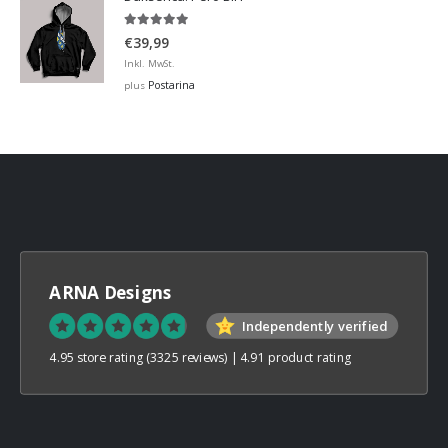
€32,00
5.00
out of 5
€
39,99
Inkl. MwSt.
Postarina
plus
ARNA Designs
Independently verified
4.95 store rating
(3325 reviews)
|
4.91 product rating