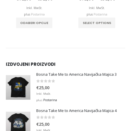
e:
range:
range:
,99
€12,99
€12,9
Inkl. MwSt.
Inkl. MwSt.
ough
through
throu
plus
Postarina
plus
Postarina
,00
€32,00
€32,0
This product has multiple variants. The options may be chosen on the product page
This product has multiple variants. The options may be chosen on the product page
ODABERI OPCIJE
SELECT OPTIONS
IZDVOJENI PROIZVODI
Bosna Take Me to America Navijačka Majica 3
0
out of 5
€
25,00
Inkl. MwSt.
Postarina
plus
Bosna Take Me to America Navijačka Majica 4
0
out of 5
€
25,00
Inkl. MwSt.