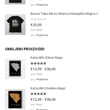
Postarina
plus
Bosna Take Me to America Navijačka Majica 2
0
out of 5
€
25,00
Inkl. MwSt.
Postarina
plus
OMILJENI PROIZVODI
Karta BIH (Silver Map)
4.95
out of 5
Price
–
€
12,99
€
36,00
range:
Inkl. MwSt.
€12,99
Postarina
plus
through
Karta BIH (Golden Map)
€36,00
4.93
out of 5
Price
–
€
12,99
€
36,00
range:
Inkl. MwSt.
€12,99
Postarina
plus