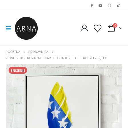
0
POČETNA
PRODAVNICA
ZIDNE SLIKE
,
KOZARAC
,
KARTE I GRADOVI
PERO BIH – BIJELO
SNIŽENJE