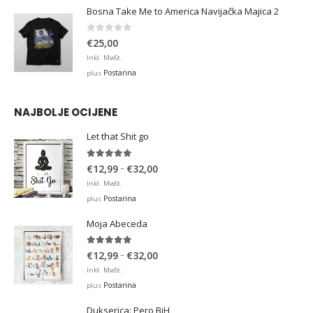
Bosna Take Me to America Navijačka Majica 2
0
out of 5
€
25,00
Inkl. MwSt.
Postarina
plus
NAJBOLJE OCIJENE
Let that Shit go
5.00
out of 5
Price
–
€
12,99
€
32,00
range:
Inkl. MwSt.
€12,99
Postarina
plus
through
Moja Abeceda
€32,00
5.00
out of 5
Price
–
€
12,99
€
32,00
range:
Inkl. MwSt.
€12,99
Postarina
plus
through
Dukserica: Pero BiH