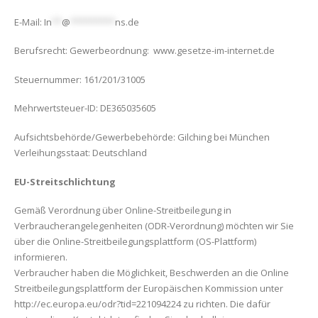
E-Mail:
In
**
@
*********
ns.de
Berufsrecht: Gewerbeordnung: www.gesetze-im-internet.de
Steuernummer: 161/201/31005
Mehrwertsteuer-ID: DE365035605
Aufsichtsbehörde/Gewerbebehörde: Gilching bei München
Verleihungsstaat: Deutschland
EU-Streitschlichtung
Gemäß Verordnung über Online-Streitbeilegung in
Verbraucherangelegenheiten (ODR-Verordnung) möchten wir Sie
über die Online-Streitbeilegungsplattform (OS-Plattform)
informieren.
Verbraucher haben die Möglichkeit, Beschwerden an die Online
Streitbeilegungsplattform der Europäischen Kommission unter
http://ec.europa.eu/odr?tid=221094224 zu richten. Die dafür