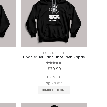
HOODIE
,
KLEIDER
Hoodie: Der Babo unter den Papas
5.00
von 5
€
39,99
Inkl. MwSt.
zzgl.
Versand
ieses
Dieses
ODABERI OPCIJE
rodukt
Produkt
eist
weist
mehrere
mehrere