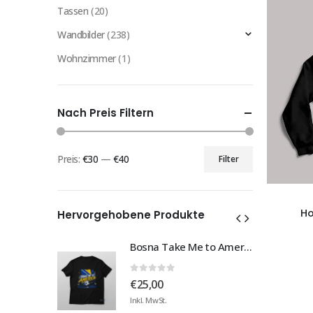
Tassen
(20)
Wandbilder
(238)
Wohnzimmer
(1)
Nach Preis Filtern
Preis:
€30
—
€40
Filter
Min.
Max.
Preis
Preis
Ho
Hervorgehobene Produkte
Bosna Take Me to America Navijačka Majica 3
Bosna Take Me to America Navijačka Majica 3
0
von 5
€
25,00
Inkl. MwSt.