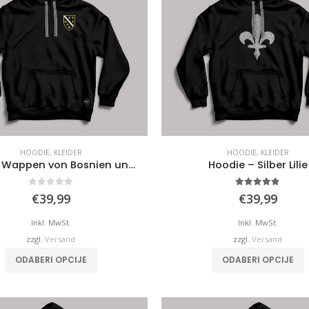
HOODIE
,
KLEIDER
HOODIE
,
KLEIDER
Hoodie: Wappen von Bosnien und Herzegowina
Hoodie – Silber Lilie
0
von 5
4.75
von 5
€
39,99
€
39,99
Inkl. MwSt.
Inkl. MwSt.
zzgl.
Versand
zzgl.
Versand
Dieses
D
ODABERI OPCIJE
ODABERI OPCIJE
Produkt
P
weist
w
mehrere