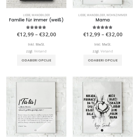
LIEBE
,
WANDBILDER
LIEBE
,
WANDBILDER
,
WOHNZIMMER
Familie für immer (weiß)
Mama
Preisspanne:
Preiss
5.00
von 5
4.91
von 5
€
12,99
–
€
32,00
€
12,99
–
€
32,00
€12,99
€12,9
bis
bis
Inkl. MwSt.
Inkl. MwSt.
€32,00
€32,0
zzgl.
Versand
zzgl.
Versand
Dieses
Dieses
ODABERI OPCIJE
ODABERI OPCIJE
Produkt
Produkt
weist
weist
mehrere
mehrere
Varianten
Variante
auf.
auf.
Die
Die
Optionen
Optione
können
können
auf
auf
der
der
Produktseite
Produkts