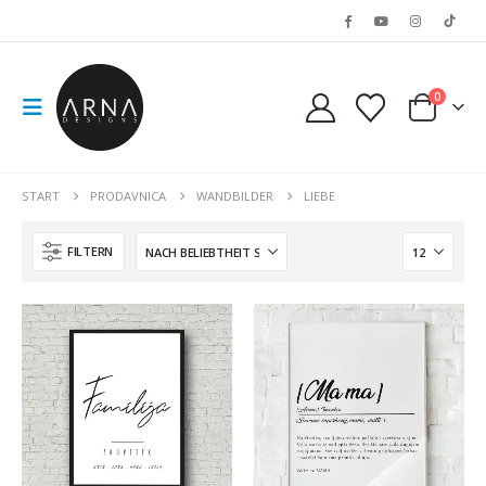
0
START
PRODAVNICA
WANDBILDER
LIEBE
FILTERN