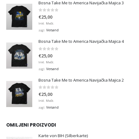
Bosna Take Me to America Navijačka Majica 3
0
von 5
€
25,00
Inkl. MwSt.
Versand
zzgl.
Bosna Take Me to America Navijačka Majica 4
0
von 5
€
25,00
Inkl. MwSt.
Versand
zzgl.
Bosna Take Me to America Navijačka Majica 2
0
von 5
€
25,00
Inkl. MwSt.
Versand
zzgl.
OMILJENI PROIZVODI
Karte von BIH (Silberkarte)