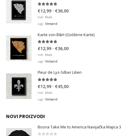
4.92
von 5
Preisspanne:
–
€
12,99
€
36,00
€12,99
Inkl. MwSt.
bis
Versand
zzgl.
€36,00
Karte von B&H (Goldene Karte)
4.98
von 5
Preisspanne:
–
€
12,99
€
36,00
€12,99
Inkl. MwSt.
bis
Versand
zzgl.
€36,00
Fleur de Lys-Silber Lilien
4.95
von 5
Preisspanne:
–
€
12,99
€
45,00
€12,99
Inkl. MwSt.
bis
Versand
zzgl.
€45,00
NOVI PROIZVODI
Bosna Take Me to America Navijačka Majica 3