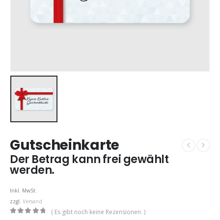
Gutscheinkarte
Der Betrag kann frei gewählt
werden.
Inkl. MwSt.
zzgl.
Versand
( Es gibt noch keine Rezensionen. )
0
out of 5