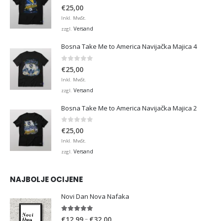
0
von 5
€
25,00
Inkl. MwSt.
Versand
zzgl.
Bosna Take Me to America Navijačka Majica 4
0
von 5
€
25,00
Inkl. MwSt.
Versand
zzgl.
Bosna Take Me to America Navijačka Majica 2
0
von 5
€
25,00
Inkl. MwSt.
Versand
zzgl.
NAJBOLJE OCIJENE
Novi Dan Nova Nafaka
5.00
von 5
Preisspanne:
–
€
12,99
€
32,00