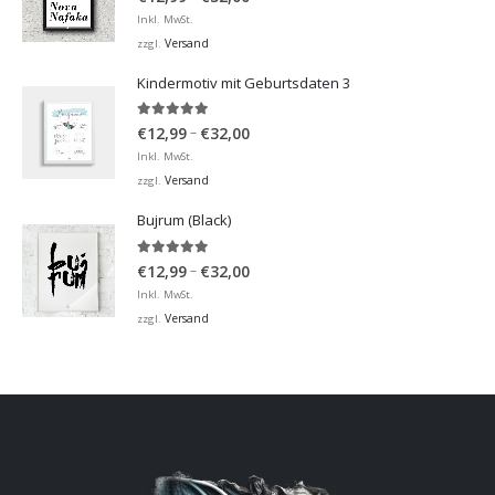
€12,99
Inkl. MwSt.
bis
Versand
zzgl.
€32,00
Kindermotiv mit Geburtsdaten 3
5.00
von 5
Preisspanne:
–
€
12,99
€
32,00
€12,99
Inkl. MwSt.
bis
Versand
zzgl.
€32,00
Bujrum (Black)
5.00
von 5
Preisspanne:
–
€
12,99
€
32,00
€12,99
Inkl. MwSt.
bis
Versand
zzgl.
€32,00