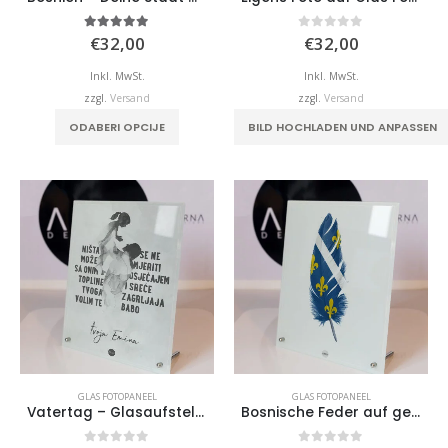
5.00
von 5
0
von 5
€
32,00
€
32,00
Inkl. MwSt.
Inkl. MwSt.
zzgl.
Versand
zzgl.
Versand
ODABERI OPCIJE
BILD HOCHLADEN UND ANPASSEN
GLAS FOTOPANEEL
GLAS FOTOPANEEL
Vatertag – Glasaufsteller
Bosnische Feder auf gehärtetem Glas