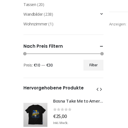
Tassen
(20)
Wandbilder
(238)
Wohnzimmer
(1)
Anzeigen:
Nach Preis Filtern
Preis:
€10
—
€30
Filter
Min.
Max.
Preis
Preis
Hervorgehobene Produkte
Bosna Take Me to America Navijačka Majica 3
Bosna Take Me to America Navijačka Majica 3
0
von 5
€
25,00
Inkl. MwSt.