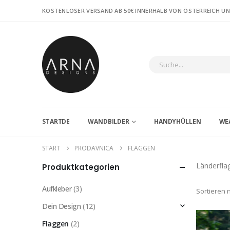
KOSTENLOSER VERSAND AB 50€ INNERHALB VON ÖSTERREICH U
STARTDE
WANDBILDER
HANDYHÜLLEN
WE
START
PRODAVNICA
FLAGGEN
Länderfla
Produktkategorien
Aufkleber
(3)
Sortieren 
Dein Design
(12)
Flaggen
(2)