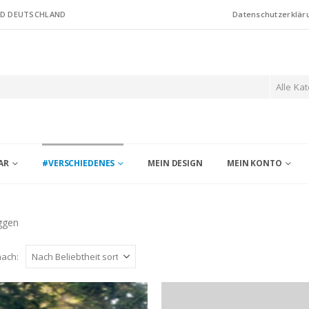
ND DEUTSCHLAND
Datenschutzerklär
Alle Ka
AR
#VERSCHIEDENES
MEIN DESIGN
MEIN KONTO
ggen
nach: