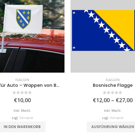
FLAGGEN
FLAGGEN
Flagge für Auto – Wappen von Bosnien und Herzegowina
Bosnische Flagge
0
von 5
0
von 5
€
10,00
€
12,00
–
€
27,00
b
Inkl. MwSt.
Inkl. MwSt.
zzgl.
Versand
zzgl.
Versand
IN DEN WARENKORB
AUSFÜHRUNG WÄHLEN