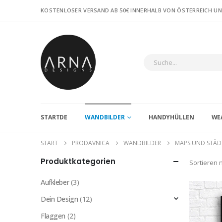
KOSTENLOSER VERSAND AB 50€ INNERHALB VON ÖSTERREICH U
STARTDE
WANDBILDER
HANDYHÜLLEN
WE
START
PRODAVNICA
WANDBILDER
MAPS UND STÄD
Produktkategorien
Sortieren 
Aufkleber
(3)
Dein Design
(12)
Flaggen
(2)