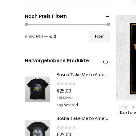
Nach Preis Filtern
Preis:
€10
—
€50
Filter
Min.
Max.
Preis
Preis
Hervorgehobene Produkte
Bosna Take Me to America Navijačka Majica 3
Bosna Take Me to America Navijačka Majica 3
0
von 5
€
25,00
Inkl. MwSt.
Versand
zzgl.
KROATIEN
,
Karte 
Bosna Take Me to America Navijačka Majica 4
Bosna Take Me to America Navijačka Majica 4
0
von 5
€
25,00