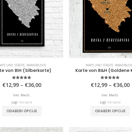
APS UND STÄDTE
,
WANDBILDER
MAPS UND STÄDTE
,
WANDBILD
te von BIH (Silberkarte)
Karte von B&H (Goldene 
4.92
von 5
4.98
von 5
Preisspanne:
€
12,99
–
€
36,00
€
12,99
–
€
36,00
€12,99
bis
b
Inkl. MwSt.
Inkl. MwSt.
€36,00
zzgl.
Versand
zzgl.
Versand
Dieses
D
ODABERI OPCIJE
ODABERI OPCIJE
Produkt
P
weist
w
mehrere