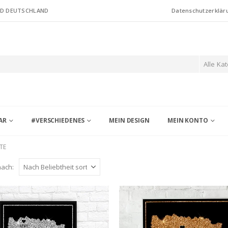
ND DEUTSCHLAND
Datenschutzerklär
Alle Ka
AR
#VERSCHIEDENES
MEIN DESIGN
MEIN KONTO
TE
nach: