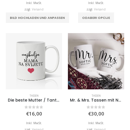
Inkl. MwSt.
Inkl. MwSt.
zzgl.
Versand
zzgl.
Versand
BILD HOCHLADEN UND ANPASSEN
ODABERI OPCIJE
TASSEN
TASSEN
Die beste Mutter / Tante / Schwester der Welt (mit Wunschnamen)
Mr. & Mrs. Tassen mit Nachnamen und Datum
0
von 5
0
von 5
€
16,00
€
30,00
Inkl. MwSt.
Inkl. MwSt.
zzgl.
Versand
zzgl.
Versand