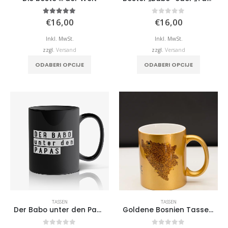
5.00
von 5
0
von 5
€
16,00
€
16,00
Inkl. MwSt.
Inkl. MwSt.
zzgl.
Versand
zzgl.
Versand
ODABERI OPCIJE
ODABERI OPCIJE
TASSEN
TASSEN
Der Babo unter den Papas – Schwarze Tasse
Goldene Bosnien Tasse mit Ihrer Wunschstadt.