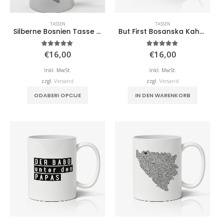
TASSEN
TASSEN
Silberne Bosnien Tasse mit Ihrer Wunschstadt.
But First Bosanska Kahva – Tasse
5.00
von 5
5.00
von 5
€
16,00
€
16,00
Inkl. MwSt.
Inkl. MwSt.
zzgl.
Versand
zzgl.
Versand
ODABERI OPCIJE
IN DEN WARENKORB