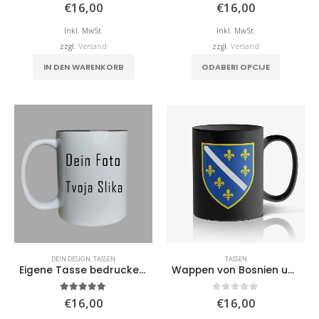
0
von 5
0
von 5
€
16,00
€
16,00
Inkl. MwSt.
Inkl. MwSt.
zzgl.
Versand
zzgl.
Versand
IN DEN WARENKORB
ODABERI OPCIJE
DEIN DESIGN
,
TASSEN
TASSEN
Eigene Tasse bedrucken lassen
Wappen von Bosnien und Herzegowina – Schwarze Tasse
5.00
von 5
0
von 5
€
16,00
€
16,00