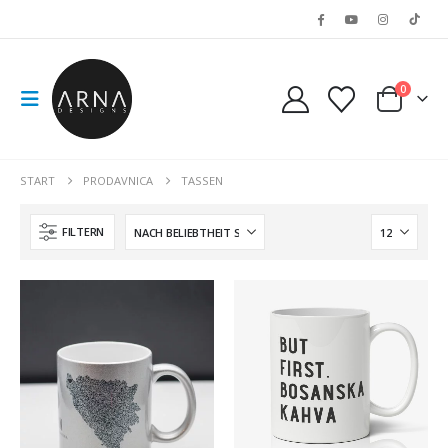
0
START
PRODAVNICA
TASSEN
FILTERN