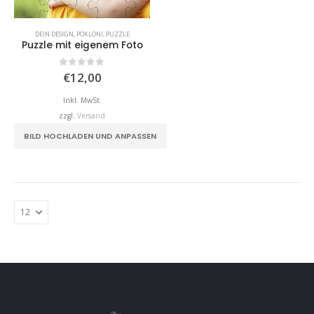
DEIN DESIGN
,
POKLONI
,
PUZZLE
Puzzle mit eigenem Foto
0
von 5
€
12,00
Inkl. MwSt.
zzgl.
Versand
BILD HOCHLADEN UND ANPASSEN