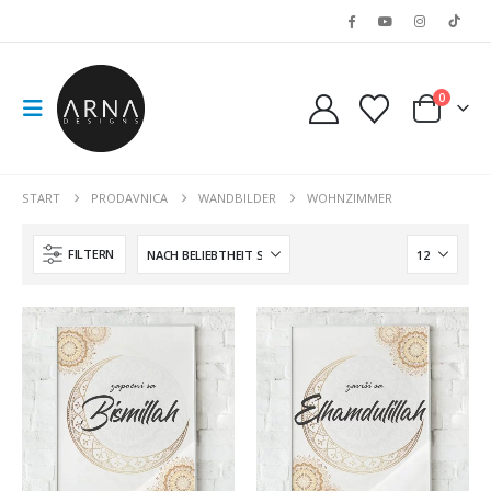
0
START
PRODAVNICA
WANDBILDER
WOHNZIMMER
FILTERN