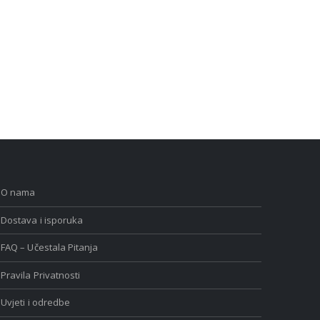
O nama
Dostava i isporuka
FAQ – Učestala Pitanja
Pravila Privatnosti
Uvjeti i odredbe