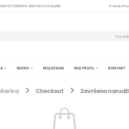
 VON ÖSTERREICH UND DEUTSCHLAND
Pravila Priv
Sve kat
CA
RAZNO
MOJ DESIGN
MOJ PROFIL
KONTAKT
šarica
Checkout
Završena narud