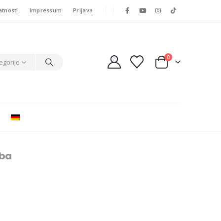
atnosti
Impressum
Prijava
0
egorije
žba