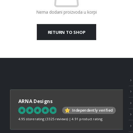
Nema dodani proizvoda u korpi
RETURN TO SHOP
ARNA Designs
Independently verified
4.95 store rating
(3325 reviews)
|
4.91 product rating