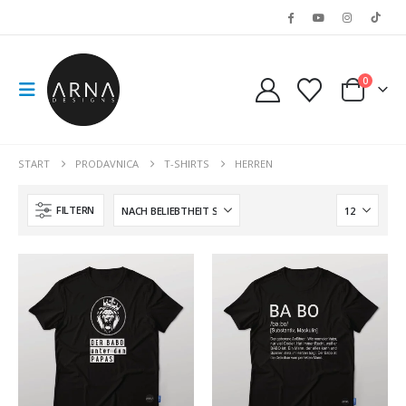
0
START
PRODAVNICA
T-SHIRTS
HERREN
FILTERN