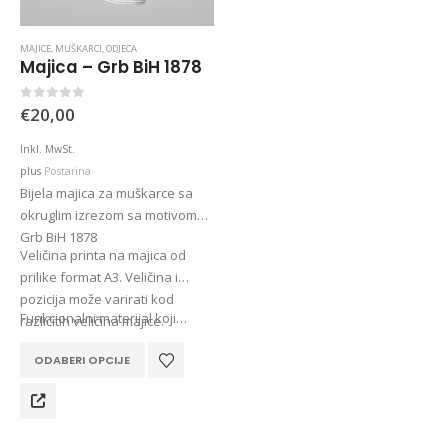
MAJICE
,
MUŠKARCI
,
ODJECA
Majica – Grb BiH 1878
0
out of 5
€
20,00
Inkl. MwSt.
plus
Postarina
Bijela majica za muškarce sa
okruglim izrezom sa motivom
Grb BiH 1878
Veličina printa na majica od
prilike format A3. Veličina i
pozicija može varirati kod
Funkcionalni materijal koji…
različitih veličina majice.
Bosna Take Me to America Navijačka Majica 3
This
ODABERI OPCIJE
product
has
0
out of 5
0
out of 5
€
25,00
€
25,00
multiple
Inkl. MwSt.
Inkl. MwSt.
variants.
Postarina
Postarina
plus
plus