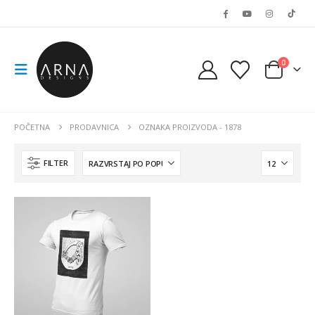
0
POČETNA
PRODAVNICA
OZNAKA PROIZVODA -
1878
FILTER