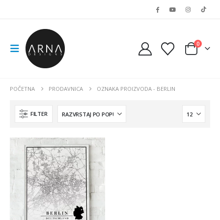
0
POČETNA
PRODAVNICA
OZNAKA PROIZVODA -
BERLIN
FILTER