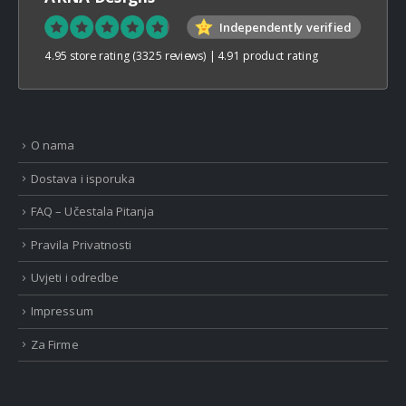
Independently verified
4.95 store rating
(3325 reviews)
|
4.91 product rating
O nama
Dostava i isporuka
FAQ – Učestala Pitanja
Pravila Privatnosti
Uvjeti i odredbe
Impressum
Za Firme