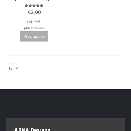
5.00
out of 5
€
2,00
Inkl. MwSt.
plus
Postarina
Pročitaj više
ARNA Designs