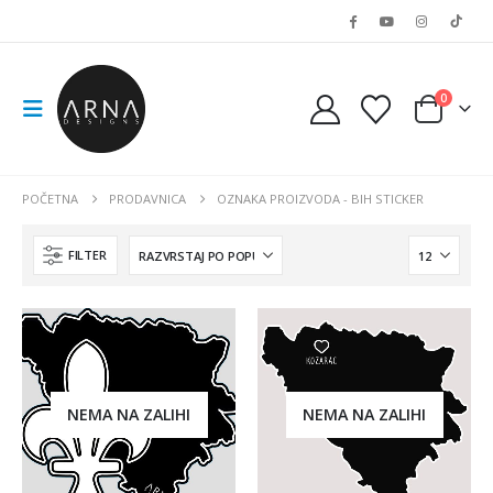
0
POČETNA
PRODAVNICA
OZNAKA PROIZVODA -
BIH STICKER
FILTER
NEMA NA ZALIHI
NEMA NA ZALIHI