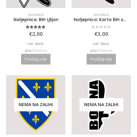
NALJEPNICE
NALJEPNICE
Naljepnica: BiH Ljiljan
Naljepnica: Karta BiH sa mjestima po želji
5.00
out of 5
0
out of 5
€
2,00
€
3,00
Inkl. MwSt.
Inkl. MwSt.
plus
Postarina
plus
Postarina
Pročitaj više
Pročitaj više
NEMA NA ZALIHI
NEMA NA ZALIHI