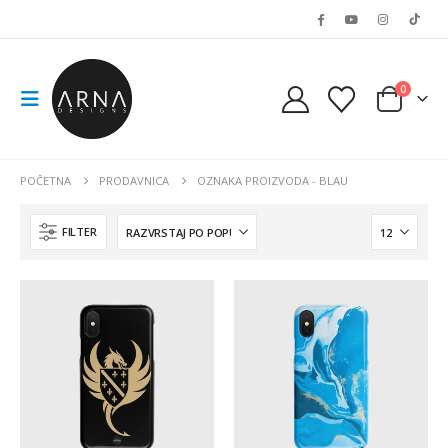
0
POČETNA
PRODAVNICA
OZNAKA PROIZVODA -
BLAU
FILTER