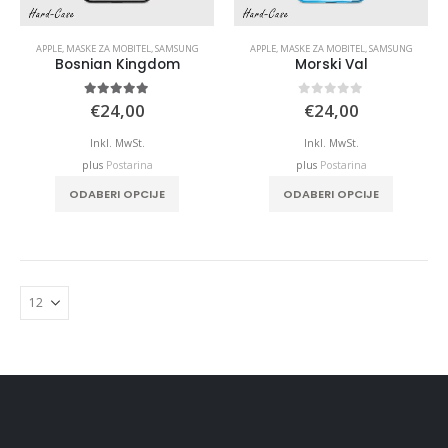
APPLE
,
MASKE ZA MOBITEL
,
SAMSUNG
APPLE
,
MASKE ZA MOBITEL
,
SAMSUNG
Bosnian Kingdom
Morski Val
5.00
out of 5
0
out of 5
€
24,00
€
24,00
Inkl. MwSt.
Inkl. MwSt.
plus
Postarina
plus
Postarina
ODABERI OPCIJE
ODABERI OPCIJE