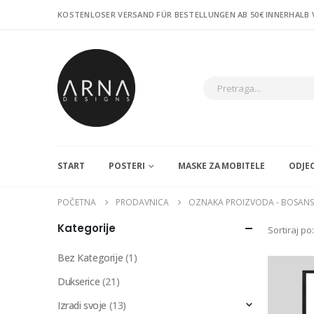
KOSTENLOSER VERSAND FÜR BESTELLUNGEN AB 50€ INNERHALB
START
POSTERI
MASKE ZA MOBITELE
ODJE
POČETNA
PRODAVNICA
OZNAKA PROIZVODA -
BOSANS
Kategorije
Sortiraj po:
Bez Kategorije
(1)
Dukserice
(21)
Izradi svoje
(13)