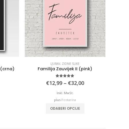
LJUBAV
,
ZIDNE SLIKE
 (crna)
Familija Zauvijek II (pink)
5.00
out of 5
rice
Price
€
12,99
–
€
32,00
range:
range:
€12,99
€12,99
Inkl. MwSt.
through
through
plus
Postarina
€32,00
€32,00
his
This
ODABERI OPCIJE
roduct
product
has
has
ultiple
multiple