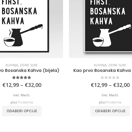
KUHINJA
,
ZIDNE SLIKE
KUHINJA
,
ZIDNE SLIKE
vo Bosanska Kahva (bijela)
Kao prvo Bosanska Kahva
5.00
out of 5
0
out of 5
Price
P
€
12,99
–
€
32,00
€
12,99
–
€
32,00
range:
€12,99
Inkl. MwSt.
Inkl. MwSt.
through
plus
Postarina
plus
Postarina
€32,00
This
T
ODABERI OPCIJE
ODABERI OPCIJE
product
p
has
multiple
m