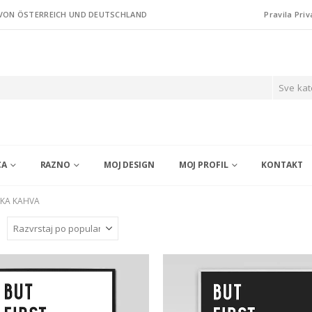
 VON ÖSTERREICH UND DEUTSCHLAND
Pravila Priv
Sve kat
CA
RAZNO
MOJ DESIGN
MOJ PROFIL
KONTAKT
KA KAHVA