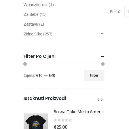
Wohnzimmer
(1)
Prikaži:
Za Bebe
(15)
Zastave
(2)
Zidne Slike
(257)
Filter Po Cijeni
Cijena:
€10
—
€40
Filter
Min
Maks
cijena
cijena
Istaknuti Proizvodi
Bosna Take Me to America Navijačka Majica 3
Bosna Take Me to America Navijačka Majica 3
0
out of 5
€
25,00