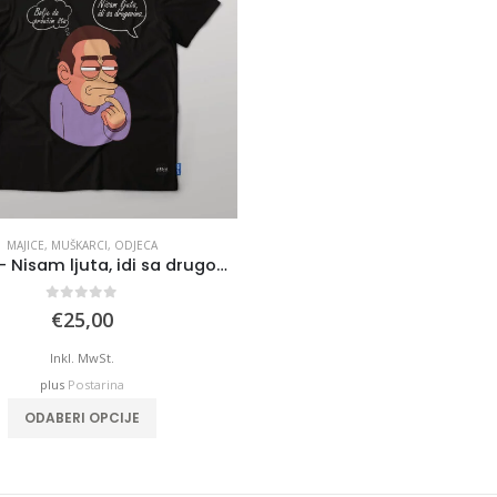
MAJICE
,
MUŠKARCI
,
ODJECA
Majica – Nisam ljuta, idi sa drugovima
0
out of 5
€
25,00
Inkl. MwSt.
plus
Postarina
This
ODABERI OPCIJE
product
has
multiple