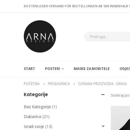
KOSTENLOSER VERSAND FÜR BESTELLUNGEN AB 50€ INNERHALB
START
POSTERI
MASKE ZA MOBITELE
ODJE
POČETNA
PRODAVNICA
OZNAKA PROIZVODA -
DRAGI
Kategorije
Sortiraj po:
Bez Kategorije
(1)
Dukserice
(21)
Izradi svoje
(13)