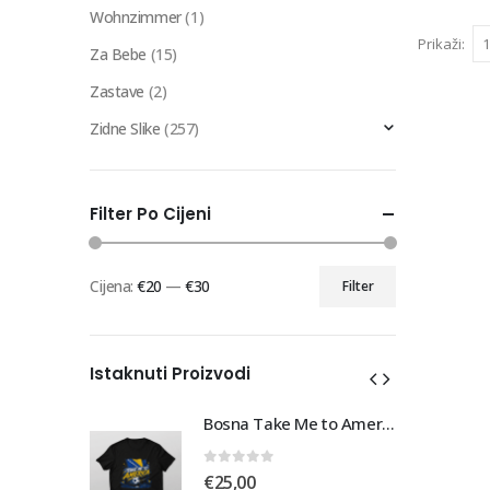
Wohnzimmer
(1)
Prikaži:
Za Bebe
(15)
Zastave
(2)
Zidne Slike
(257)
Filter Po Cijeni
Cijena:
€20
—
€30
Filter
Min
Maks
cijena
cijena
Istaknuti Proizvodi
Bosna Take Me to America Navijačka Majica 3
Bosna Take Me to America Navijačka Majica 3
0
out of 5
€
25,00