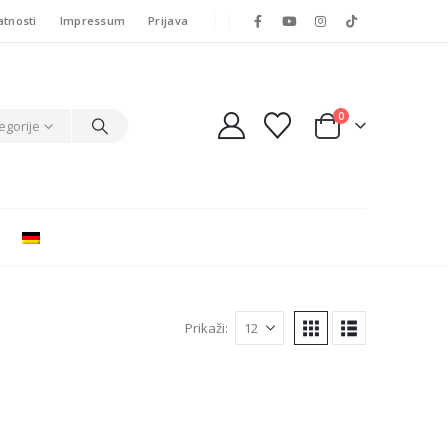
atnosti
Impressum
Prijava
0
egorije
Prikaži: