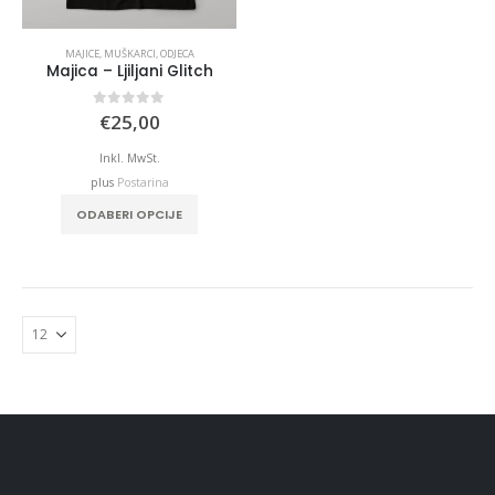
MAJICE
,
MUŠKARCI
,
ODJECA
Majica – Ljiljani Glitch
0
out of 5
€
25,00
Inkl. MwSt.
plus
Postarina
ODABERI OPCIJE