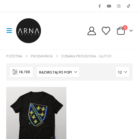
0
POČETNA
PRODAVNICA
OZNAKA PROIZVODA -
GLITCH
FILTER