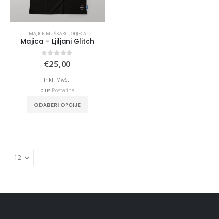
MAJICE
,
MUŠKARCI
,
ODJECA
Majica – Ljiljani Glitch
0
out of 5
€
25,00
Inkl. MwSt.
plus
Postarina
ODABERI OPCIJE