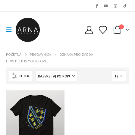
0
POČETNA
PRODAVNICA
OZNAKA PROIZVODA -
HOW DEEP IS YOUR LOVE
FILTER