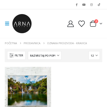
0
POČETNA
PRODAVNICA
OZNAKA PROIZVODA -
KRAVICA
FILTER