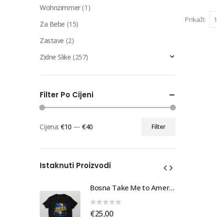
Wohnzimmer
(1)
Prikaži:
Za Bebe
(15)
Zastave
(2)
Zidne Slike
(257)
Filter Po Cijeni
Cijena:
€10
—
€40
Filter
Min
Maks
cijena
cijena
Istaknuti Proizvodi
Bosna Take Me to America Navijačka Majica 3
Bosna Take Me to America Navijačka Majica 3
0
out of 5
€
25,00