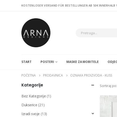
KOSTENLOSER VERSAND FÜR BESTELLUNGEN AB 50€ INNERHALB
START
POSTERI
MASKE ZA MOBITELE
ODJE
POČETNA
PRODAVNICA
OZNAKA PROIZVODA -
KUSS
Kategorije
Sortiraj po:
Bez Kategorije
(1)
Dukserice
(21)
Izradi svoje
(13)