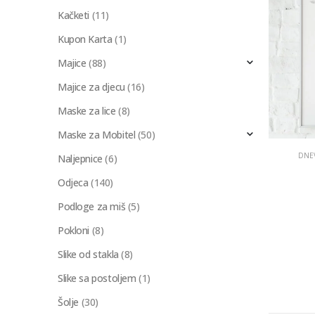
Kačketi
(11)
Kupon Karta
(1)
Majice
(88)
Majice za djecu
(16)
Maske za lice
(8)
Maske za Mobitel
(50)
DNE
Naljepnice
(6)
Odjeca
(140)
Podloge za miš
(5)
Pokloni
(8)
Slike od stakla
(8)
Slike sa postoljem
(1)
Šolje
(30)