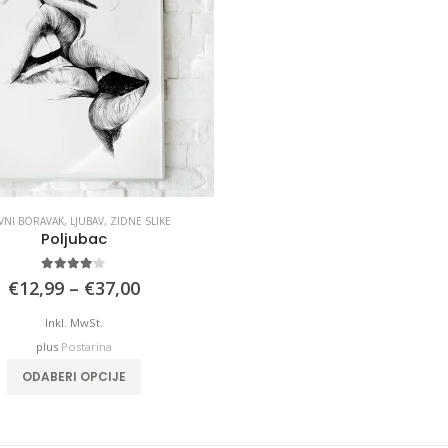
VNI BORAVAK
,
LJUBAV
,
ZIDNE SLIKE
Poljubac
4.00
out of 5
Price
€
12,99
–
€
37,00
range:
€12,99
Inkl. MwSt.
through
plus
Postarina
€37,00
This
ODABERI OPCIJE
product
has
multiple