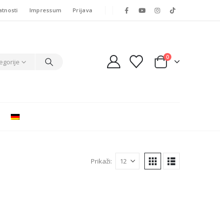
atnosti
Impressum
Prijava
0
egorije
Prikaži: