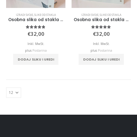
IZRADI SVOJE
,
SLIKE OD STAKLA
IZRADI SVOJE
,
SLIKE OD STAKLA
Osobna slika od stakla – Portret
Osobna slika od stakla – Pejzaž
4.75
out of 5
5.00
out of 5
€
32,00
€
32,00
Inkl. MwSt.
Inkl. MwSt.
plus
Postarina
plus
Postarina
DODAJ SLIKU I UREDI
DODAJ SLIKU I UREDI