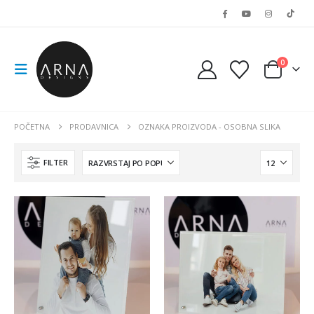
0
POČETNA
PRODAVNICA
OZNAKA PROIZVODA -
OSOBNA SLIKA
FILTER