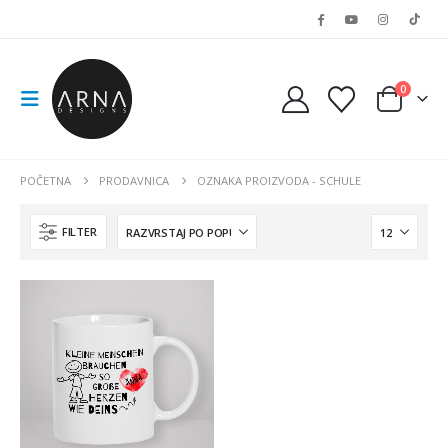
0
POČETNA
PRODAVNICA
OZNAKA PROIZVODA -
SCHULE
FILTER