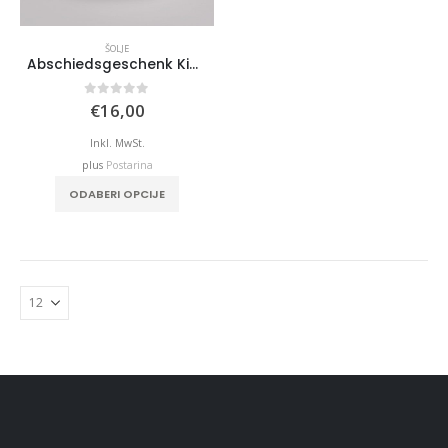
ŠOLJE
Abschiedsgeschenk Kindergarten, Hort, Schule
0
out of 5
€
16,00
Inkl. MwSt.
plus
Postarina
ODABERI OPCIJE