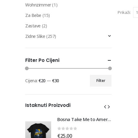
Wohnzimmer
(1)
Prikaži:
Za Bebe
(15)
Zastave
(2)
Zidne Slike
(257)
Filter Po Cijeni
Cijena:
€20
—
€30
Filter
Min
Maks
cijena
cijena
Istaknuti Proizvodi
Bosna Take Me to America Navijačka Majica 3
Bosna Take Me to America Navijačka Majica 3
0
out of 5
€
25,00