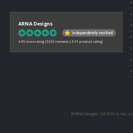
ARNA Designs
Independently verified
4.95 store rating
(3325 reviews)
|
4.91 product rating
©ARNA Designs. Od 2019 za Vas, sv