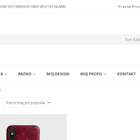
 VON ÖSTERREICH UND DEUTSCHLAND
Pravila Priv
Sve kat
CA
RAZNO
MOJ DESIGN
MOJ PROFIL
KONTAKT
I