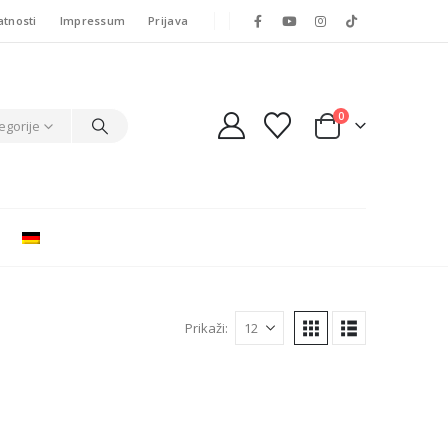
atnosti
Impressum
Prijava
0
egorije
Prikaži: