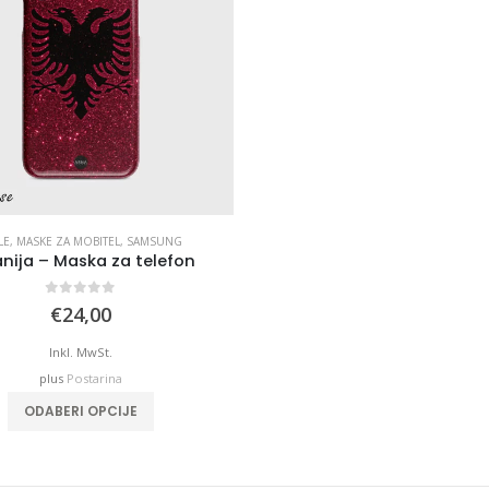
LE
,
MASKE ZA MOBITEL
,
SAMSUNG
anija – Maska za telefon
0
out of 5
€
24,00
Inkl. MwSt.
plus
Postarina
ODABERI OPCIJE