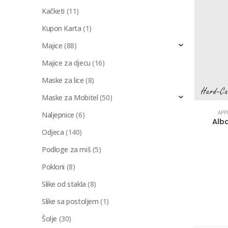
Kačketi
(11)
Kupon Karta
(1)
Majice
(88)
Majice za djecu
(16)
Maske za lice
(8)
Maske za Mobitel
(50)
APP
Naljepnice
(6)
Alb
Odjeca
(140)
Podloge za miš
(5)
Pokloni
(8)
Slike od stakla
(8)
Slike sa postoljem
(1)
Šolje
(30)