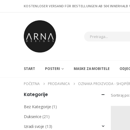
KOSTENLOSER VERSAND FÜR BESTELLUNGEN AB 50€ INNERHALB
START
POSTERI
MASKE ZA MOBITELE
ODJE
POČETNA
PRODAVNICA
OZNAKA PROIZVODA -
SHQIPËR
Kategorije
Sortiraj po:
Bez Kategorije
(1)
Dukserice
(21)
Izradi svoje
(13)