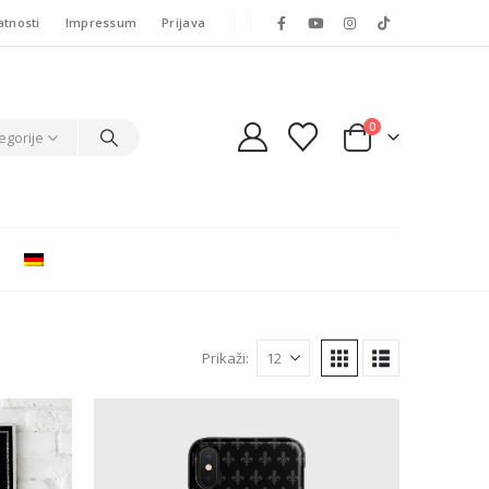
atnosti
Impressum
Prijava
0
egorije
Prikaži: