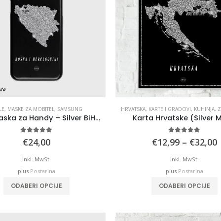
LE
,
MASKE ZA MOBITEL
,
SAMSUNG
HRVATSKA
,
KARTE I GRADOVI
,
KUHINJA
,
Z
Crna Maska za Handy – Silver BiH Grad na Karti
Karta Hrvatske (Silver 
4.89
out of 5
5.00
out of 5
P
€
24,00
€
12,99
–
€
32,00
Inkl. MwSt.
Inkl. MwSt.
plus
Postarina
plus
Postarina
T
ODABERI OPCIJE
ODABERI OPCIJE
p
m