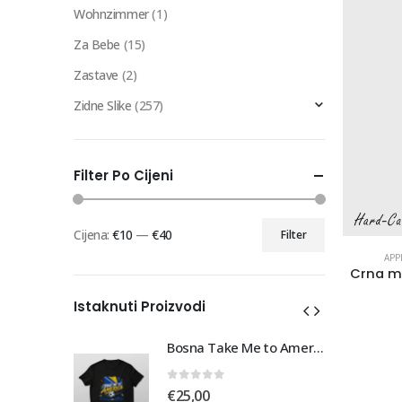
Wohnzimmer
(1)
Za Bebe
(15)
Zastave
(2)
Zidne Slike
(257)
Filter Po Cijeni
Cijena:
€10
—
€40
Filter
Min
Maks
APP
cijena
cijena
Istaknuti Proizvodi
Bosna Take Me to America Navijačka Majica 3
Bosna Take Me to America Navijačka Majica 3
0
out of 5
€
25,00