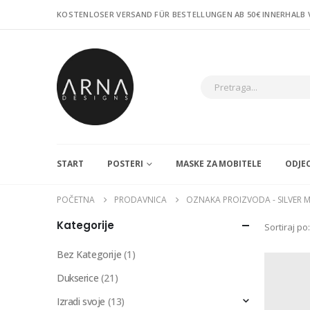
KOSTENLOSER VERSAND FÜR BESTELLUNGEN AB 50€ INNERHALB
START
POSTERI
MASKE ZA MOBITELE
ODJE
POČETNA
PRODAVNICA
OZNAKA PROIZVODA -
SILVER 
Kategorije
Sortiraj po:
Bez Kategorije
(1)
Dukserice
(21)
Izradi svoje
(13)