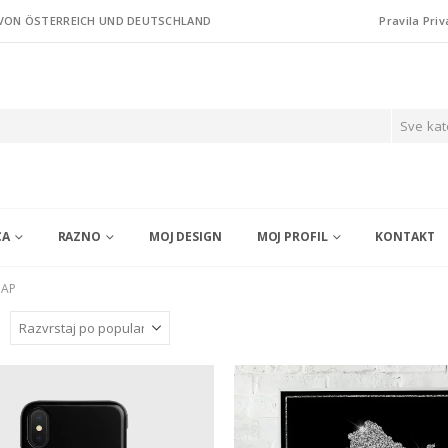
 VON ÖSTERREICH UND DEUTSCHLAND
Pravila Priv
Sve kat
CA
RAZNO
MOJ DESIGN
MOJ PROFIL
KONTAKT
MAP