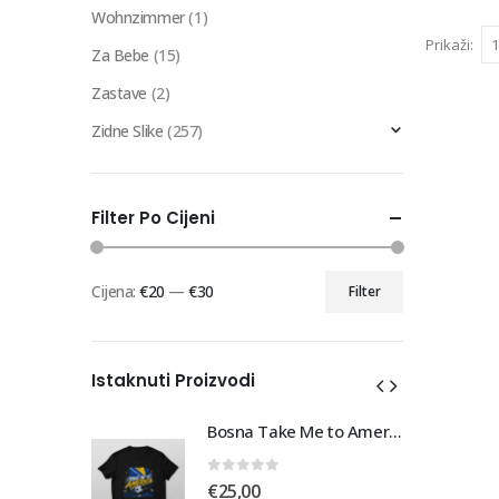
Wohnzimmer
(1)
Prikaži:
Za Bebe
(15)
Zastave
(2)
Zidne Slike
(257)
Filter Po Cijeni
Cijena:
€20
—
€30
Filter
Min
Maks
cijena
cijena
Istaknuti Proizvodi
Bosna Take Me to America Navijačka Majica 3
Bosna Take Me to America Navijačka Majica 3
0
out of 5
€
25,00