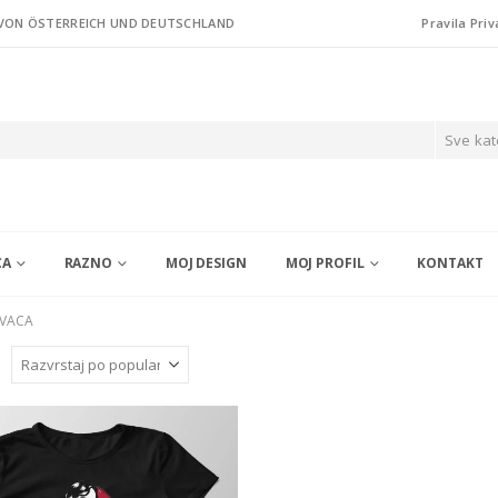
 VON ÖSTERREICH UND DEUTSCHLAND
Pravila Priv
Sve kat
CA
RAZNO
MOJ DESIGN
MOJ PROFIL
KONTAKT
IVACA