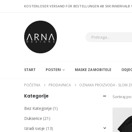
KOSTENLOSER VERSAND FÜR BESTELLUNGEN AB 50€ INNERHALB
START
POSTERI
MASKE ZA MOBITELE
ODJE
POČETNA
PRODAVNICA
OZNAKA PROIZVODA -
SLOM Z
Kategorije
Sortiraj po:
Bez Kategorije
(1)
Dukserice
(21)
Izradi svoje
(13)