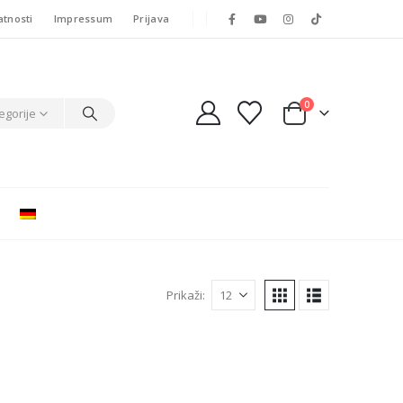
atnosti
Impressum
Prijava
0
egorije
Prikaži: