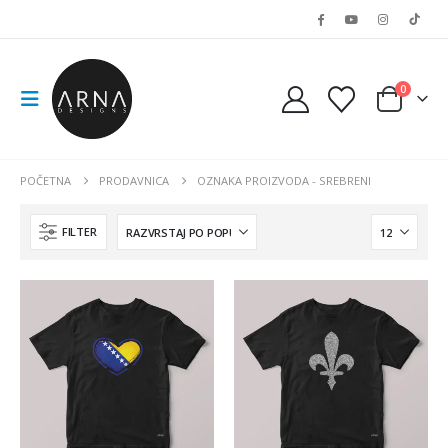
0
POČETNA
PRODAVNICA
OZNAKA PROIZVODA -
SREBRENI
FILTER