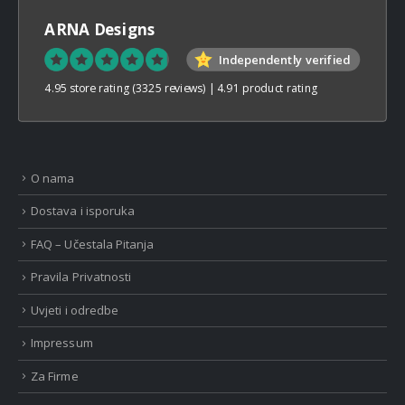
ARNA Designs
Independently verified
4.95 store rating
(3325 reviews)
|
4.91 product rating
O nama
Dostava i isporuka
FAQ – Učestala Pitanja
Pravila Privatnosti
Uvjeti i odredbe
Impressum
Za Firme