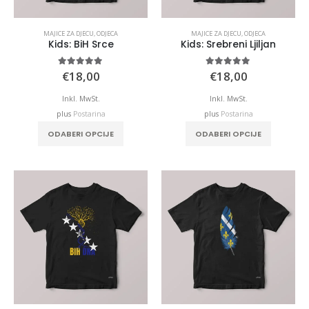
MAJICE ZA DJECU
,
ODJECA
MAJICE ZA DJECU
,
ODJECA
Kids: BiH Srce
Kids: Srebreni Ljiljan
5.00
out of 5
5.00
out of 5
€
18,00
€
18,00
Inkl. MwSt.
Inkl. MwSt.
plus
Postarina
plus
Postarina
ODABERI OPCIJE
ODABERI OPCIJE