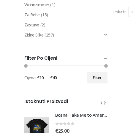
Wohnzimmer
(1)
Prikaži:
Za Bebe
(15)
Zastave
(2)
Zidne Slike
(257)
Filter Po Cijeni
Cijena:
€10
—
€40
Filter
Min
Maks
cijena
cijena
Istaknuti Proizvodi
Bosna Take Me to America Navijačka Majica 3
Bosna Take Me to America Navijačka Majica 3
0
out of 5
€
25,00