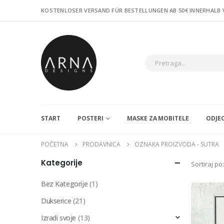
KOSTENLOSER VERSAND FÜR BESTELLUNGEN AB 50€ INNERHALB
START
POSTERI
MASKE ZA MOBITELE
ODJE
POČETNA
PRODAVNICA
OZNAKA PROIZVODA -
SUTRA
Kategorije
Sortiraj po:
Bez Kategorije
(1)
Dukserice
(21)
Izradi svoje
(13)