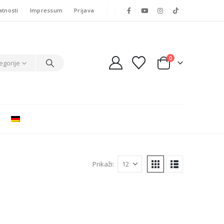
atnosti
Impressum
Prijava
0
egorije
Prikaži: