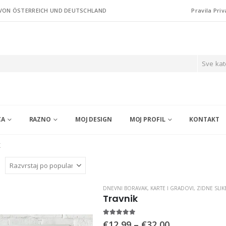
 VON ÖSTERREICH UND DEUTSCHLAND
Pravila Priv
Sve kat
CA
RAZNO
MOJ DESIGN
MOJ PROFIL
KONTAKT
K
DNEVNI BORAVAK
,
KARTE I GRADOVI
,
ZIDNE SLIK
Travnik
5.00
out of 5
Price
€
12,99
–
€
32,00