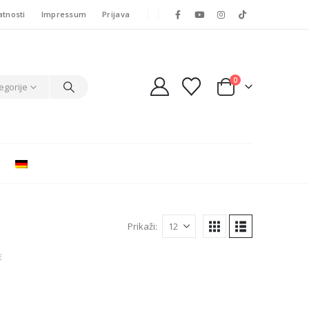
atnosti
Impressum
Prijava
0
egorije
Prikaži:
E