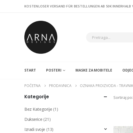
KOSTENLOSER VERSAND FÜR BESTELLUNGEN AB 50€ INNERHALB
START
POSTERI
MASKE ZA MOBITELE
ODJE
POČETNA
PRODAVNICA
OZNAKA PROIZVODA -
TRAVNI
Kategorije
Sortiraj po:
Bez Kategorije
(1)
Dukserice
(21)
Izradi svoje
(13)