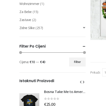
Wohnzimmer
(1)
Za Bebe
(15)
Zastave
(2)
Zidne Slike
(257)
Filter Po Cijeni
Cijena:
€10
—
€40
Filter
Min
Maks
cijena
cijena
Prikaži:
Istaknuti Proizvodi
Bosna Take Me to America Navijačka Majica 3
Bosna Take Me to America Navijačka Majica 3
0
out of 5
€
25,00