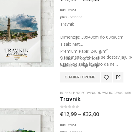
range:
€12,99
Inkl. MwSt.
through
plus
Postarina
€32,00
Travnik
Dimenzije: 30x40cm do 60x80cm
Tisak: Mat
Premium Papir: 240 g/m²
Napomena: Sve slike se dostavljaju 
Visoka UV otpornost
uzeti kod sebe lokalno da ne…
Maksimalni sjaj boje
This
ODABERI OPCIJE
product
has
BOSNA I HERCEGOVINA
,
DNEVNI BORAVAK
,
KART
multiple
Travnik
variants.
The
0
out of 5
Price
€
12,99
–
€
32,00
options
range:
€12,99
may
Inkl. MwSt.
through
be
plus
Postarina