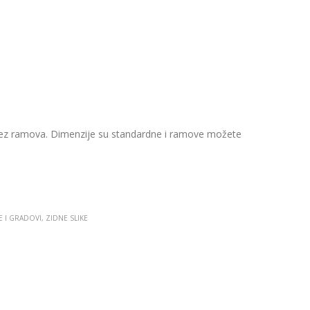
bez ramova. Dimenzije su standardne i ramove možete
E I GRADOVI
,
ZIDNE SLIKE