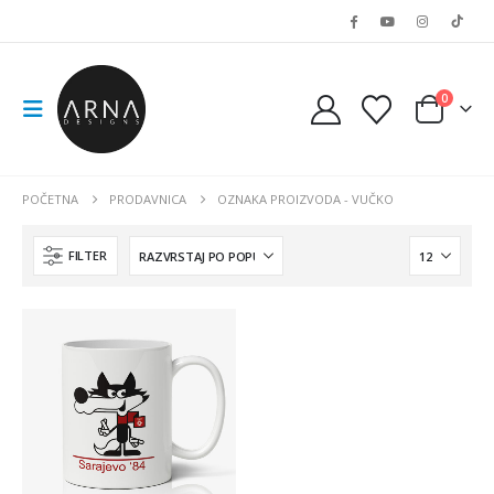
0
POČETNA
PRODAVNICA
OZNAKA PROIZVODA -
VUČKO
FILTER