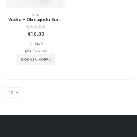
ŠOLJE
Vučko – Olimpijada Sarajevo 84
0
out of 5
€
16,00
Inkl. MwSt.
plus
Postarina
DODAJ U KORPU