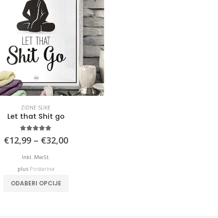
ZIDNE SLIKE
Let that Shit go
5.00
out of 5
Price
€
12,99
–
€
32,00
range:
€12,99
Inkl. MwSt.
through
plus
Postarina
€32,00
This
ODABERI OPCIJE
product
has
multiple