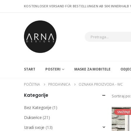
KOSTENLOSER VERSAND FÜR BESTELLUNGEN AB 50€ INNERHALB
START
POSTERI
MASKE ZA MOBITELE
ODJE
POČETNA
PRODAVNICA
OZNAKA PROIZVODA -
WC
Kategorije
Sortiraj po:
Bez Kategorije
(1)
SNIŽENJE
Dukserice
(21)
Izradi svoje
(13)