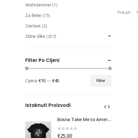
Wohnzimmer
(1)
Prikaži:
Za Bebe
(15)
Zastave
(2)
Zidne Slike
(257)
Filter Po Cijeni
Cijena:
€10
—
€40
Filter
Min
Maks
cijena
cijena
Istaknuti Proizvodi
Bosna Take Me to America Navijačka Majica 3
Bosna Take Me to America Navijačka Majica 3
0
out of 5
€
25,00