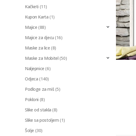
Kačketi
(11)
Kupon Karta
(1)
Majice
(88)
Majice za djecu
(16)
Maske za lice
(8)
Maske za Mobitel
(50)
Naljepnice
(6)
Odjeca
(140)
Podloge za miš
(5)
Pokloni
(8)
Slike od stakla
(8)
Slike sa postoljem
(1)
Šolje
(30)