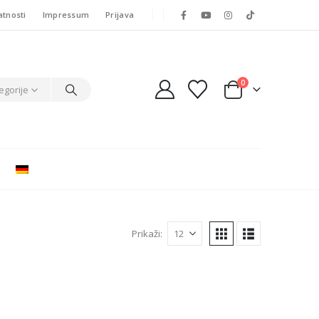
atnosti
Impressum
Prijava
0
egorije
Prikaži: