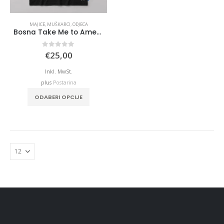
MAJICE
,
MUŠKARCI
,
ODJECA
Bosna Take Me to America Navijačka Majica 4
0
out of 5
€
25,00
Inkl. MwSt.
plus
Postarina
ODABERI OPCIJE