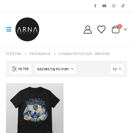
0
POČETNA
PRODAVNICA
OZNAKA PROIZVODA -
WM20206
FILTER