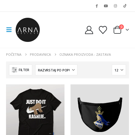
0
POČETNA
PRODAVNICA
OZNAKA PROIZVODA -
ZASTAVA
FILTER