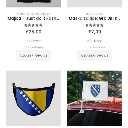
MAJICE
,
MUŠKARCI
,
ODJECA
MASKE ZA LICE
Majica – Just do it kasnije
Maska za lice: Grb BiH Kotromanic
5.00
out of 5
4.75
out of 5
€
25,00
€
7,00
Inkl. MwSt.
Inkl. MwSt.
plus
Postarina
plus
Postarina
This
ODABERI OPCIJE
ODABERI OPCIJE
product
has
multiple
variants.
The
options
may
be
chosen
on
the