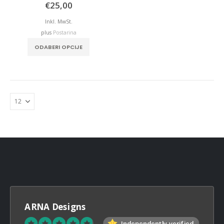
0
out of 5
€
25,00
Inkl. MwSt.
plus
Postarina
ODABERI OPCIJE
ARNA Designs
Independently verified