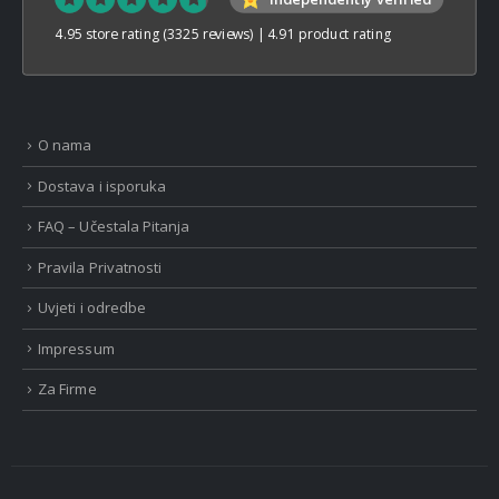
4.95 store rating
(3325 reviews)
|
4.91 product rating
O nama
Dostava i isporuka
FAQ – Učestala Pitanja
Pravila Privatnosti
Uvjeti i odredbe
Impressum
Za Firme