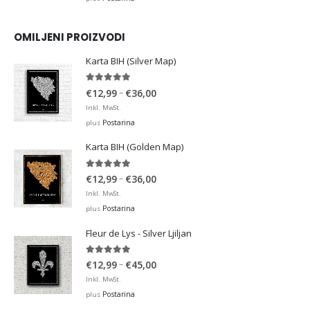
OMILJENI PROIZVODI
Karta BIH (Silver Map)
4.95
out of 5
Price
–
€
12,99
€
36,00
range:
Inkl. MwSt.
€12,99
Postarina
plus
through
Karta BIH (Golden Map)
€36,00
4.93
out of 5
Price
–
€
12,99
€
36,00
range:
Inkl. MwSt.
€12,99
Postarina
plus
through
Fleur de Lys - Silver Ljiljan
€36,00
4.88
out of 5
Price
–
€
12,99
€
45,00
range:
Inkl. MwSt.
€12,99
Postarina
plus
through