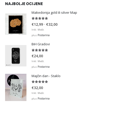
NAJBOLJE OCIJENE
Makedonija gold ili silver Map
5.00
out of 5
Price
–
€
12,99
€
32,00
range:
Inkl. MwSt.
€12,99
Postarina
plus
through
BiH Gradovi
€32,00
5.00
out of 5
€
24,00
Inkl. MwSt.
Postarina
plus
Majčin dan - Staklo
5.00
out of 5
€
32,00
Inkl. MwSt.
Postarina
plus