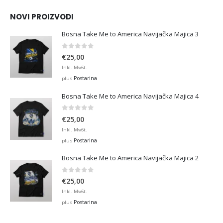
€45,00
NOVI PROIZVODI
Bosna Take Me to America Navijačka Majica 3
0
out of 5
€
25,00
Inkl. MwSt.
Postarina
plus
Bosna Take Me to America Navijačka Majica 4
0
out of 5
€
25,00
Inkl. MwSt.
Postarina
plus
Bosna Take Me to America Navijačka Majica 2
0
out of 5
€
25,00
Inkl. MwSt.
Postarina
plus