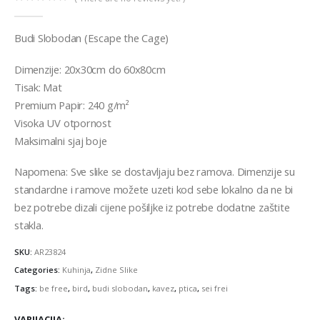
0
out of 5
Budi Slobodan (Escape the Cage)
Dimenzije: 20x30cm do 60x80cm
Tisak: Mat
Premium Papir: 240 g/m²
Visoka UV otpornost
Maksimalni sjaj boje
Napomena: Sve slike se dostavljaju bez ramova. Dimenzije su
standardne i ramove možete uzeti kod sebe lokalno da ne bi
bez potrebe dizali cijene pošiljke iz potrebe dodatne zaštite
stakla.
SKU:
AR23824
Categories:
Kuhinja
,
Zidne Slike
Tags:
be free
,
bird
,
budi slobodan
,
kavez
,
ptica
,
sei frei
VARIJACIJA