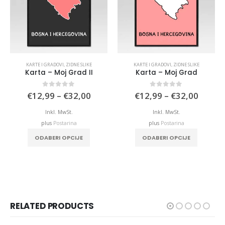
KARTE I GRADOVI
,
ZIDNE SLIKE
KARTE I GRADOVI
,
ZIDNE SLIKE
Karta – Moj Grad II
Karta – Moj Grad
Price
Price
0
out of 5
0
out of 5
€
12,99
–
€
32,00
€
12,99
–
€
32,00
range:
range:
€12,99
€12,9
Inkl. MwSt.
Inkl. MwSt.
through
throu
plus
Postarina
plus
Postarina
€32,00
€32,0
This product has multiple variants. The options may be chosen on the product page
This product has multiple variants. The options may be chosen on the product page
ODABERI OPCIJE
ODABERI OPCIJE
RELATED PRODUCTS