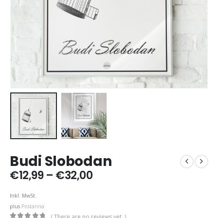
Budi Slobodan
Price
€
12,99
–
€
32,00
range:
€12,99
Inkl. MwSt.
through
plus
Postarina
€32,00
( There are no reviews yet. )