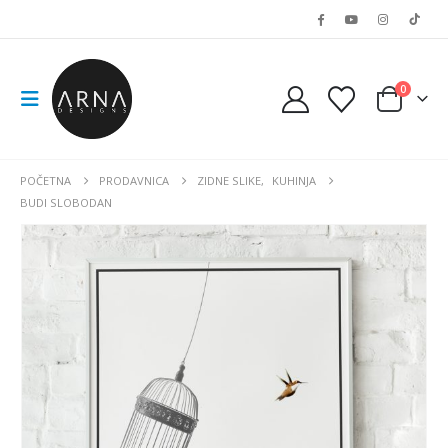
0
POČETNA
PRODAVNICA
ZIDNE SLIKE
,
KUHINJA
BUDI SLOBODAN