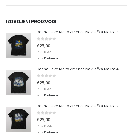
IZDVOJENI PROIZVODI
Bosna Take Me to America Navijačka Majica 3
0
out of 5
€
25,00
Inkl. MwSt.
Postarina
plus
Bosna Take Me to America Navijačka Majica 4
0
out of 5
€
25,00
Inkl. MwSt.
Postarina
plus
Bosna Take Me to America Navijačka Majica 2
0
out of 5
€
25,00
Inkl. MwSt.
Postarina
plus