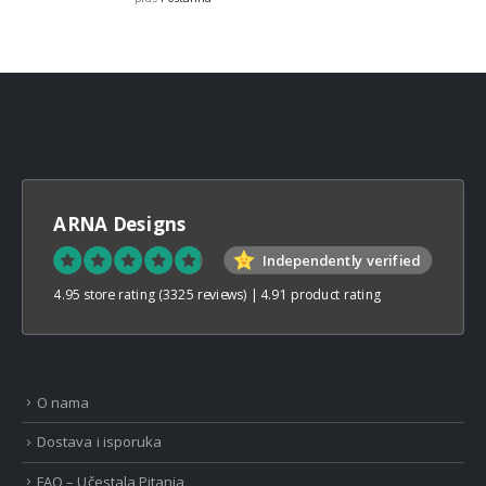
through
€32,00
ARNA Designs
Independently verified
4.95 store rating
(3325 reviews)
|
4.91 product rating
O nama
Dostava i isporuka
FAQ – Učestala Pitanja