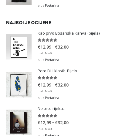
Postarina
plus
NAJBOLJE OCIJENE
Kao prvo Bosanska Kahva (bijela)
5.00
out of 5
Price
–
€
12,99
€
32,00
range:
Inkl. MwSt.
€12,99
Postarina
plus
through
Pero BiH klasik- Bijelo
€32,00
5.00
out of 5
Price
–
€
12,99
€
32,00
range:
Inkl. MwSt.
€12,99
Postarina
plus
through
Ne tece rijeka...
€32,00
5.00
out of 5
Price
–
€
12,99
€
32,00
range:
Inkl. MwSt.
€12,99
Postarina
plus