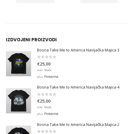
IZDVOJENI PROIZVODI
Bosna Take Me to America Navijačka Majica 3
0
out of 5
€
25,00
Inkl. MwSt.
Postarina
plus
Bosna Take Me to America Navijačka Majica 4
0
out of 5
€
25,00
Inkl. MwSt.
Postarina
plus
Bosna Take Me to America Navijačka Majica 2