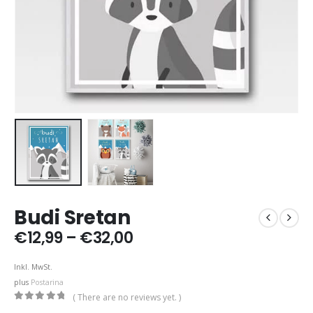
Budi Sretan
Price
€
12,99
–
€
32,00
range:
€12,99
Inkl. MwSt.
through
plus
Postarina
€32,00
( There are no reviews yet. )
0
out of 5