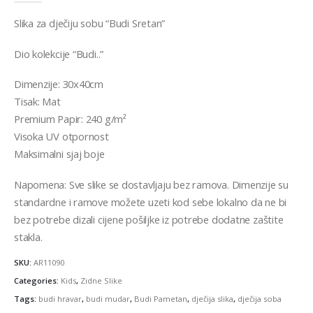
Slika za dječiju sobu “Budi Sretan”
Dio kolekcije “Budi..”
Dimenzije: 30x40cm
Tisak: Mat
Premium Papir: 240 g/m²
Visoka UV otpornost
Maksimalni sjaj boje
Napomena: Sve slike se dostavljaju bez ramova. Dimenzije su
standardne i ramove možete uzeti kod sebe lokalno da ne bi
bez potrebe dizali cijene pošiljke iz potrebe dodatne zaštite
stakla.
SKU:
AR11090
Categories:
Kids
,
Zidne Slike
Tags:
budi hravar
,
budi mudar
,
Budi Pametan
,
dječija slika
,
dječija soba