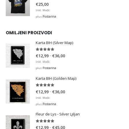
0
out of 5
€
25,00
Inkl. MwSt.
Postarina
plus
OMILJENI PROIZVODI
Karta BIH (Silver Map)
4.95
out of 5
Price
–
€
12,99
€
36,00
range:
Inkl. MwSt.
€12,99
Postarina
plus
through
Karta BIH (Golden Map)
€36,00
4.93
out of 5
Price
–
€
12,99
€
36,00
range:
Inkl. MwSt.
€12,99
Postarina
plus
through
Fleur de Lys - Silver Ljiljan
€36,00
4.88
out of 5
Price
–
€
12,99
€
45,00