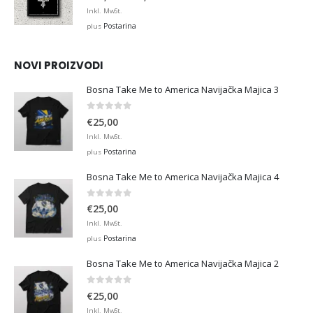
range:
Inkl. MwSt.
€12,99
Postarina
plus
through
€45,00
NOVI PROIZVODI
Bosna Take Me to America Navijačka Majica 3
0
out of 5
€
25,00
Inkl. MwSt.
Postarina
plus
Bosna Take Me to America Navijačka Majica 4
0
out of 5
€
25,00
Inkl. MwSt.
Postarina
plus
Bosna Take Me to America Navijačka Majica 2
0
out of 5
€
25,00
Inkl. MwSt.