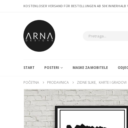
KOSTENLOSER VERSAND FÜR BESTELLUNGEN AB 50€ INNERHALB
START
POSTERI
MASKE ZA MOBITELE
ODJE
POČETNA
PRODAVNICA
ZIDNE SLIKE
,
KARTE I GRADOVI