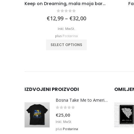
Keep on Dreaming, mala moja barbiko
Fa
0
out of 5
rice
Price
€
12,99
–
€
32,00
ange:
range:
12,99
€12,99
Inkl. MwSt.
hrough
through
plus
Postarina
32,00
€32,00
variants. The options may be chosen on the product page
This product has multiple variants. The options may be chosen on the product page
SELECT OPTIONS
IZDVOJENI PROIZVODI
OMILJE
Bosna Take Me to America Navijačka Majica 3
0
out of 5
€
25,00
Inkl. MwSt.
Postarina
plus