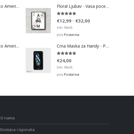
Bosna Take Me to America Navijačka Majica 4
Floral Ljubav - Vasa pocetna slova
5.00
out of 5
Price
–
€
12,99
€
32,00
range:
Inkl. MwSt.
€12,99
Postarina
plus
through
Bosna Take Me to America Navijačka Majica 2
Crna Maska za Handy - Pero BiH
€32,00
5.00
out of 5
€
24,00
Inkl. MwSt.
Postarina
plus
O nama
Dostava i isporuka