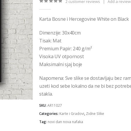
€32,00
2
customer reviews
|
Add a review
0
out of 5
Karta Bosne i Hercegovine White on Black
Dimenzije: 30x40cm
Tisak: Mat
Premium Papir: 240 g/m²
Visoka UV otpornost
Maksimalni sjaj boje
Napomena: Sve slike se dostavljaju bez ra
uzeti kod sebe lokalno da ne bi bez potrebe 
stakla.
SKU:
AR11027
Categories:
Karte i Gradovi
,
Zidne Slike
Tag:
novi dan nova nafaka