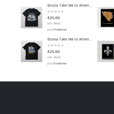
Bosna Take Me to America Navijačka Majica 4
0
out of 5
€
25,00
Inkl. MwSt.
Postarina
plus
Bosna Take Me to America Navijačka Majica 2
0
out of 5
€
25,00
Inkl. MwSt.
Postarina
plus