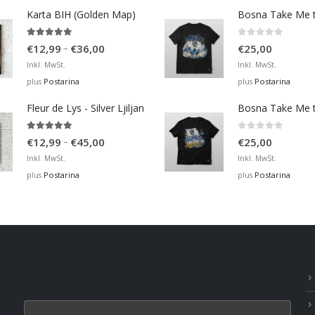
through
Karta BIH (Golden Map)
€36,00
4.93
out of 5
0
out of 5
Price
–
€
12,99
€
36,00
€
25,00
range:
Inkl. MwSt.
Inkl. MwSt.
€12,99
Postarina
Postarina
plus
plus
through
Fleur de Lys - Silver Ljiljan
€36,00
4.88
out of 5
0
out of 5
Price
–
€
12,99
€
45,00
€
25,00
range:
Inkl. MwSt.
Inkl. MwSt.
€12,99
Postarina
Postarina
plus
plus
through
€45,00