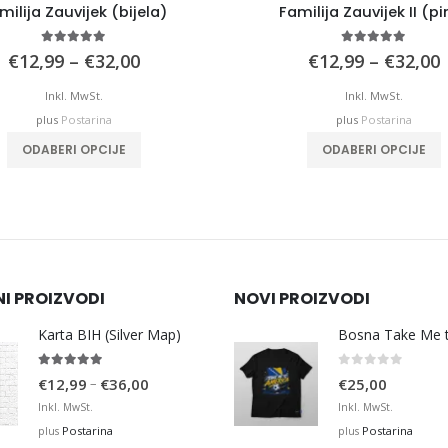
milija Zauvijek (bijela)
Familija Zauvijek II (pi
4.97
out of 5
5.00
out of 5
Price
P
€
12,99
–
€
32,00
€
12,99
–
€
32,00
range:
€12,99
Inkl. MwSt.
Inkl. MwSt.
through
plus
Postarina
plus
Postarina
€32,00
This product has multiple variants. The options may be chosen on the product page
This product has mu
ODABERI OPCIJE
ODABERI OPCIJE
NI PROIZVODI
NOVI PROIZVODI
Karta BIH (Silver Map)
4.95
out of 5
0
out of 5
Price
–
€
12,99
€
36,00
€
25,00
range:
Inkl. MwSt.
Inkl. MwSt.
€12,99
Postarina
Postarina
plus
plus