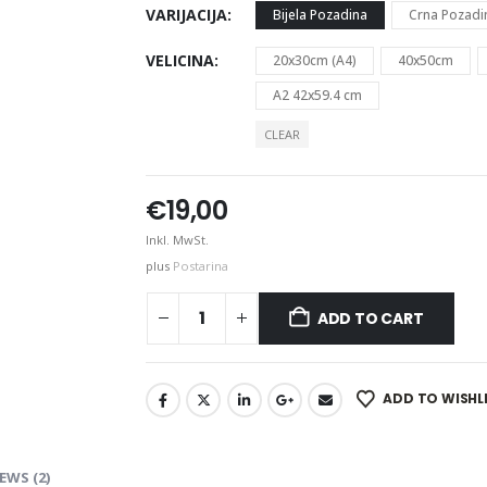
VARIJACIJA
Bijela Pozadina
Crna Pozadi
VELICINA
20x30cm (A4)
40x50cm
A2 42x59.4 cm
CLEAR
€
19,00
Inkl. MwSt.
plus
Postarina
ADD TO CART
ADD TO WISHL
EWS (2)