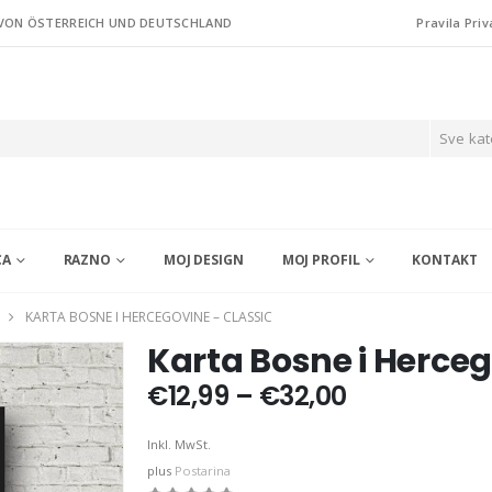
 VON ÖSTERREICH UND DEUTSCHLAND
Pravila Priv
Sve kat
CA
RAZNO
MOJ DESIGN
MOJ PROFIL
KONTAKT
KARTA BOSNE I HERCEGOVINE – CLASSIC
Karta Bosne i Herceg
Price
€
12,99
–
€
32,00
range:
€12,99
Inkl. MwSt.
through
plus
Postarina