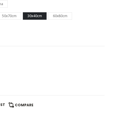
na
50x70cm
30x40cm
60x80cm
IST
COMPARE