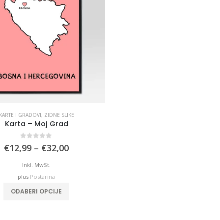
KARTE I GRADOVI
,
ZIDNE SLIKE
Karta – Moj Grad
0
out of 5
Price
€
12,99
–
€
32,00
range:
€12,99
Inkl. MwSt.
through
plus
Postarina
€32,00
This product has multiple variants. The options may be chosen on the product page
ODABERI OPCIJE