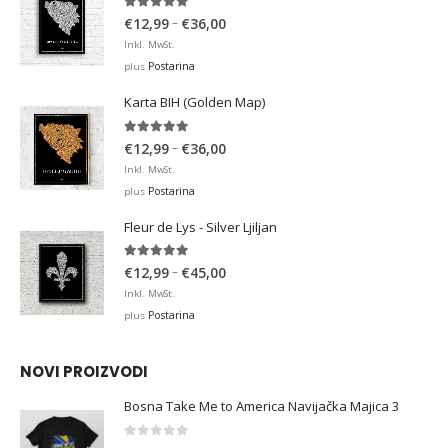
4.95
out of 5
Price
–
€
12,99
€
36,00
range:
Inkl. MwSt.
€12,99
Postarina
plus
through
Karta BIH (Golden Map)
€36,00
4.93
out of 5
Price
–
€
12,99
€
36,00
range:
Inkl. MwSt.
€12,99
Postarina
plus
through
Fleur de Lys - Silver Ljiljan
€36,00
4.88
out of 5
Price
–
€
12,99
€
45,00
range:
Inkl. MwSt.
€12,99
Postarina
plus
through
€45,00
NOVI PROIZVODI
Bosna Take Me to America Navijačka Majica 3
0
out of 5