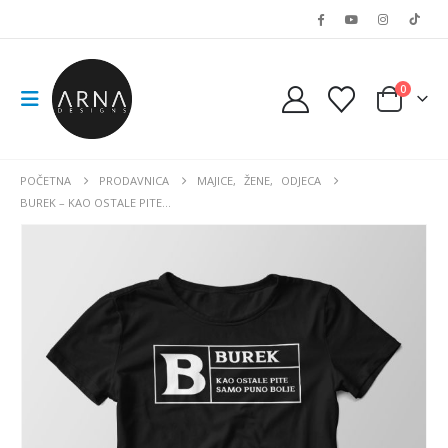
0
POČETNA
PRODAVNICA
MAJICE
,
ŽENE
,
ODJECA
BUREK – KAO OSTALE PITE…