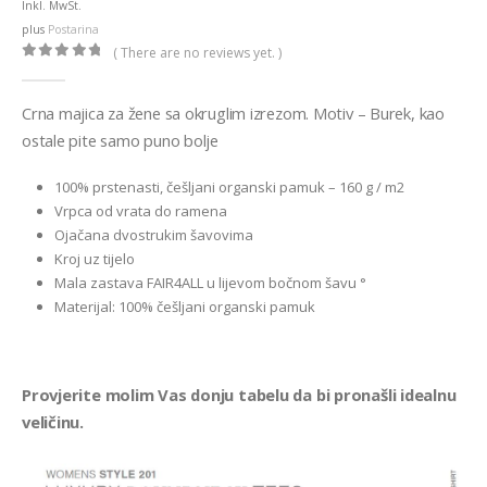
Inkl. MwSt.
plus
Postarina
( There are no reviews yet. )
0
out of 5
Crna majica za žene sa okruglim izrezom. Motiv – Burek, kao
ostale pite samo puno bolje
100% prstenasti, češljani organski pamuk – 160 g / m2
Vrpca od vrata do ramena
Ojačana dvostrukim šavovima
Kroj uz tijelo
Mala zastava FAIR4ALL u lijevom bočnom šavu °
Materijal: 100% češljani organski pamuk
Provjerite molim Vas donju tabelu da bi pronašli idealnu
veličinu.