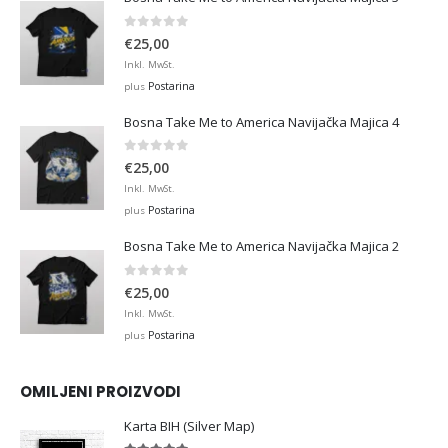
0
out of 5
€
25,00
Inkl. MwSt.
Postarina
plus
Bosna Take Me to America Navijačka Majica 4
0
out of 5
€
25,00
Inkl. MwSt.
Postarina
plus
Bosna Take Me to America Navijačka Majica 2
0
out of 5
€
25,00
Inkl. MwSt.
Postarina
plus
OMILJENI PROIZVODI
Karta BIH (Silver Map)