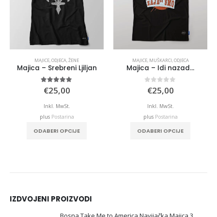
MAJICE
,
ODJECA
,
ŽENE
MAJICE
,
MUŠKARCI
,
ODJECA
Majica – Srebreni Ljiljan
Majica – Idi nazad…
5.00
out of 5
0
out of 5
€
25,00
€
25,00
Inkl. MwSt.
Inkl. MwSt.
plus
Postarina
plus
Postarina
This product has multiple variants. The options may be chosen on the product page
This product has multiple variants. The options may be chosen on the product page
ODABERI OPCIJE
ODABERI OPCIJE
IZDVOJENI PROIZVODI
Bosna Take Me to America Navijačka Majica 3