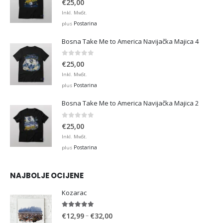
€
25,00
Inkl. MwSt.
Postarina
plus
Bosna Take Me to America Navijačka Majica 4
0
out of 5
€
25,00
Inkl. MwSt.
Postarina
plus
Bosna Take Me to America Navijačka Majica 2
0
out of 5
€
25,00
Inkl. MwSt.
Postarina
plus
NAJBOLJE OCIJENE
Kozarac
5.00
out of 5
Price
–
€
12,99
€
32,00