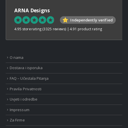
ARNA Designs
Independently verified
4.95 store rating
(3325 reviews)
|
4.91 product rating
O nama
Dostava i isporuka
FAQ – Učestala Pitanja
Pravila Privatnosti
Uvjeti i odredbe
Impressum
Za Firme