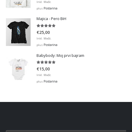
range:
Inkl. MwSt.
€12,99
Postarina
plus
through
Majica - Pero BiH
€32,00
5.00
out of 5
€
25,00
Inkl. MwSt.
Postarina
plus
Babybody: Moj prvi bajram
5.00
out of 5
€
15,00
Inkl. MwSt.
Postarina
plus